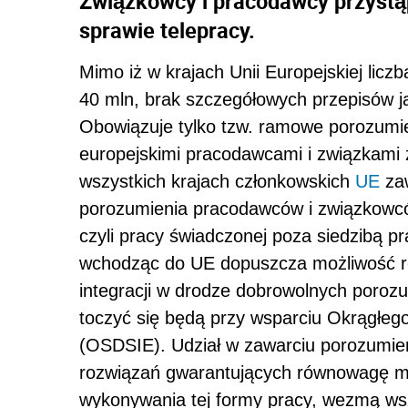
Związkowcy i pracodawcy przystąp
sprawie telepracy.
Mimo iż w krajach Unii Europejskiej licz
40 mln, brak szczegółowych przepisów ją
Obowiązuje tylko tzw. ramowe porozumie
europejskimi pracodawcami i związkami 
wszystkich krajach członkowskich
UE
zaw
porozumienia pracodawców i związkowcó
czyli pracy świadczonej poza siedzibą p
wchodząc do UE dopuszcza możliwość re
integracji w drodze dobrowolnych por
toczyć się będą przy wsparciu Okrągłego 
(OSDSIE). Udział w zawarciu porozumien
rozwiązań gwarantujących równowagę mi
wykonywania tej formy pracy, wezmą ws