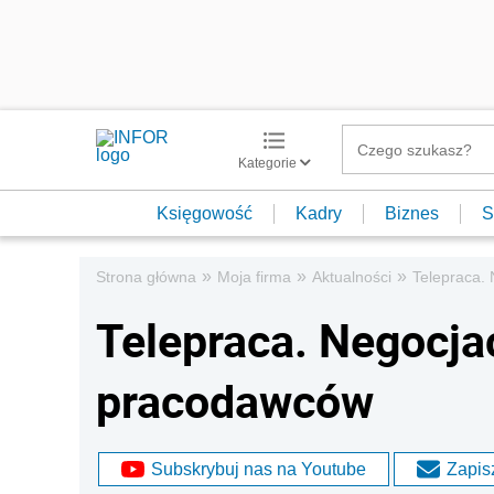
Kategorie
Księgowość
Kadry
Biznes
S
»
»
»
Strona główna
Moja firma
Aktualności
Telepraca.
Telepraca. Negocja
pracodawców
Subskrybuj nas na Youtube
Zapisz