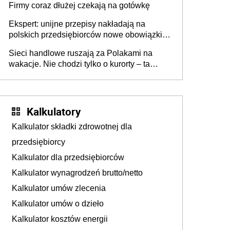
Firmy coraz dłużej czekają na gotówkę
Ekspert: unijne przepisy nakładają na
polskich przedsiębiorców nowe obowiązki w
zakresie opakowań
Sieci handlowe ruszają za Polakami na
wakacje. Nie chodzi tylko o kurorty – ta
walka o portfele klientów dzieje się także
tam, gdzie wielu spędzi urlop po cichu
Kalkulatory
Kalkulator składki zdrowotnej dla
przedsiębiorcy
Kalkulator dla przedsiębiorców
Kalkulator wynagrodzeń brutto/netto
Kalkulator umów zlecenia
Kalkulator umów o dzieło
Kalkulator kosztów energii