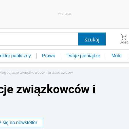
REKLAMA
Sklep
ektor publiczny
Prawo
Twoje pieniądze
Moto
 Negocjacje związkowców i pracodawców
cje związkowców i
 się na newsletter