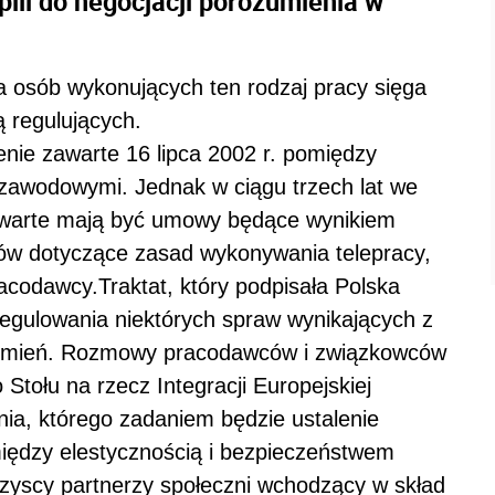
ili do negocjacji porozumienia w
ba osób wykonujących ten rodzaj pracy sięga
 regulujących.
nie zawarte 16 lipca 2002 r. pomiędzy
zawodowymi. Jednak w ciągu trzech lat we
arte mają być umowy będące wynikiem
w dotyczące zasad wykonywania telepracy,
racodawcy.Traktat, który podpisała Polska
gulowania niektórych spraw wynikających z
ozumień. Rozmowy pracodawców i związkowców
Stołu na rzecz Integracji Europejskiej
ia, którego zadaniem będzie ustalenie
ędzy elestycznością i bezpieczeństwem
zyscy partnerzy społeczni wchodzący w skład