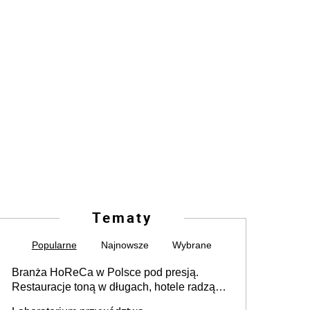
Tematy
Popularne
Najnowsze
Wybrane
Branża HoReCa w Polsce pod presją.
Restauracje toną w długach, hotele radzą
sobie lepiej [GOŚĆ INFOR.PL]