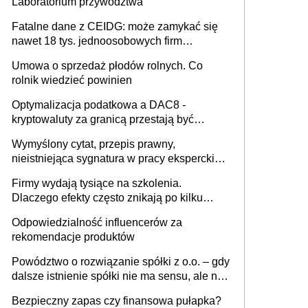
Laboratorium przywództwa
Fatalne dane z CEIDG: może zamykać się
nawet 18 tys. jednoosobowych firm
miesięcznie
Umowa o sprzedaż płodów rolnych. Co
rolnik wiedzieć powinien
Optymalizacja podatkowa a DAC8 -
kryptowaluty za granicą przestają być
niewidoczne. I co dalej?
Wymyślony cytat, przepis prawny,
nieistniejąca sygnatura w pracy eksperckiej -
sam zakup ChatGPT to nie wdrożenie AI w
Firmy wydają tysiące na szkolenia.
firmie
Dlaczego efekty często znikają po kilku
tygodniach?
Odpowiedzialność influencerów za
rekomendacje produktów
Powództwo o rozwiązanie spółki z o.o. – gdy
dalsze istnienie spółki nie ma sensu, ale nie
wszyscy wspólnicy są tego zdania
Bezpieczny zapas czy finansowa pułapka?