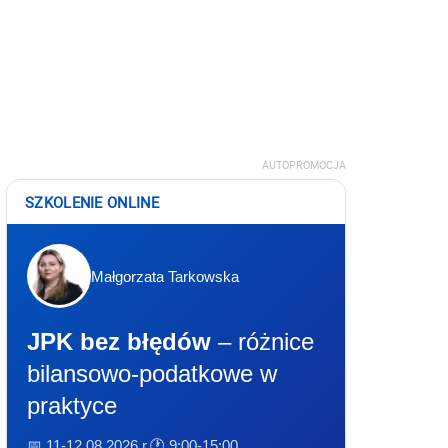
AUTOPROMOCJA
SZKOLENIE ONLINE
Małgorzata Tarkowska
JPK bez błędów
– różnice
bilansowo-podatkowe w
praktyce
📅 11-12.08.2026 r.
🕐 9:00-15:00