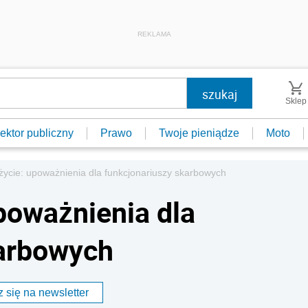
REKLAMA
Sklep
ektor publiczny
Prawo
Twoje pieniądze
Moto
ycie: upoważnienia dla funkcjonariuszy skarbowych
poważnienia dla
karbowych
 się na newsletter