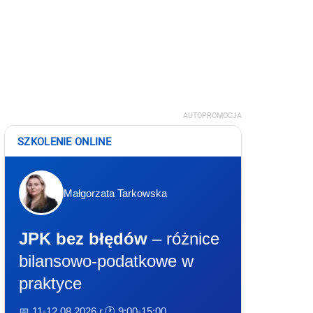
AUTOPROMOCJA
SZKOLENIE ONLINE
Małgorzata Tarkowska
JPK bez błędów
– różnice
bilansowo-podatkowe w
praktyce
📅 11-12.08.2026 r.
🕐 9:00-15:00