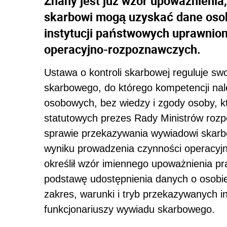
Znany jest już wzór upoważnienia
skarbowi mogą uzyskać dane osob
instytucji państwowych uprawnio
operacyjno-rozpoznawczych.
Ustawa o kontroli skarbowej reguluje s
skarbowego, do którego kompetencji nal
osobowych, bez wiedzy i zgody osoby, kt
statutowych prezes Rady Ministrów rozp
sprawie przekazywania wywiadowi skarb
wyniku prowadzenia czynności operacyj
określił wzór imiennego upoważnienia 
podstawę udostępnienia danych o osobi
zakres, warunki i tryb przekazywanych i
funkcjonariuszy wywiadu skarbowego.