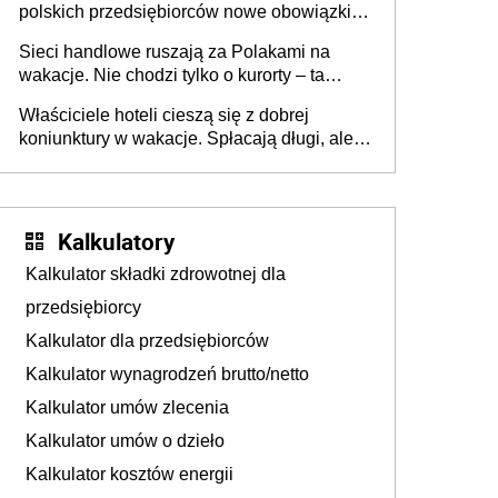
polskich przedsiębiorców nowe obowiązki w
zakresie opakowań
Sieci handlowe ruszają za Polakami na
wakacje. Nie chodzi tylko o kurorty – ta
walka o portfele klientów dzieje się także
Właściciele hoteli cieszą się z dobrej
tam, gdzie wielu spędzi urlop po cichu
koniunktury w wakacje. Spłacają długi, ale
już martwią się, co będzie jesienią
Kalkulatory
Kalkulator składki zdrowotnej dla
przedsiębiorcy
Kalkulator dla przedsiębiorców
Kalkulator wynagrodzeń brutto/netto
Kalkulator umów zlecenia
Kalkulator umów o dzieło
Kalkulator kosztów energii