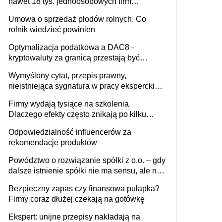
nawet 18 tys. jednoosobowych firm
miesięcznie
Umowa o sprzedaż płodów rolnych. Co
rolnik wiedzieć powinien
Optymalizacja podatkowa a DAC8 -
kryptowaluty za granicą przestają być
niewidoczne. I co dalej?
Wymyślony cytat, przepis prawny,
nieistniejąca sygnatura w pracy eksperckiej -
sam zakup ChatGPT to nie wdrożenie AI w
Firmy wydają tysiące na szkolenia.
firmie
Dlaczego efekty często znikają po kilku
tygodniach?
Odpowiedzialność influencerów za
rekomendacje produktów
Powództwo o rozwiązanie spółki z o.o. – gdy
dalsze istnienie spółki nie ma sensu, ale nie
wszyscy wspólnicy są tego zdania
Bezpieczny zapas czy finansowa pułapka?
Firmy coraz dłużej czekają na gotówkę
Ekspert: unijne przepisy nakładają na