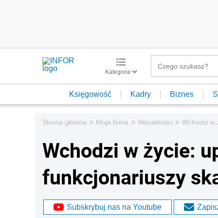
Kategorie
Księgowość
Kadry
Biznes
S
»
»
»
Strona główna
Moja firma
Aktualności
Wchodzi w ż
Wchodzi w życie: u
funkcjonariuszy s
Subskrybuj nas na Youtube
Zapisz