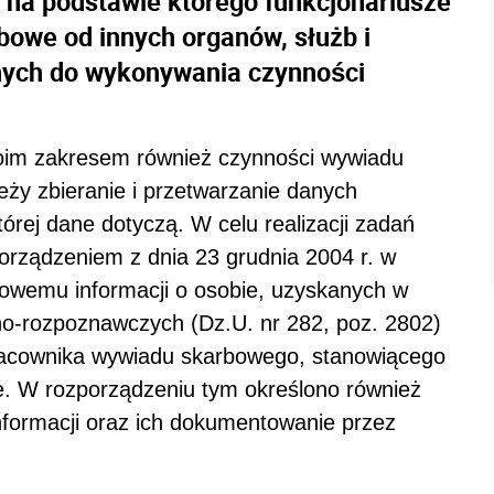
, na podstawie którego funkcjonariusze
owe od innych organów, służb i
nych do wykonywania czynności
woim zakresem również czynności wywiadu
eży zbieranie i przetwarzanie danych
órej dane dotyczą. W celu realizacji zadań
orządzeniem z dnia 23 grudnia 2004 r. w
owemu informacji o osobie, uzyskanych w
no-rozpoznawczych (Dz.U. nr 282, poz. 2802)
pracownika wywiadu skarbowego, stanowiącego
e. W rozporządzeniu tym określono również
nformacji oraz ich dokumentowanie przez