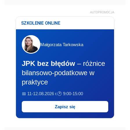
AUTOPROMOCJA
SZKOLENIE ONLINE
Małgorzata Tarkowska
JPK bez błędów
– różnice
bilansowo-podatkowe w
praktyce
📅 11-12.08.2026 r.
🕐 9:00-15:00
Zapisz się