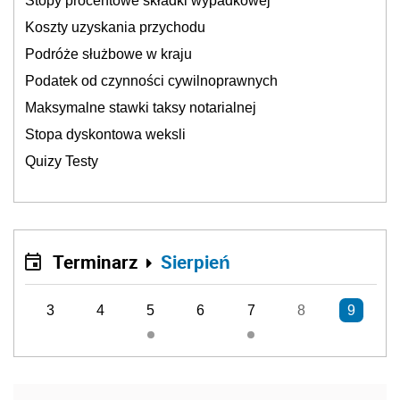
Stopy procentowe składki wypadkowej
Koszty uzyskania przychodu
Podróże służbowe w kraju
Podatek od czynności cywilnoprawnych
Maksymalne stawki taksy notarialnej
Stopa dyskontowa weksli
Quizy Testy
Terminarz
Sierpień
3
4
5
6
7
8
9