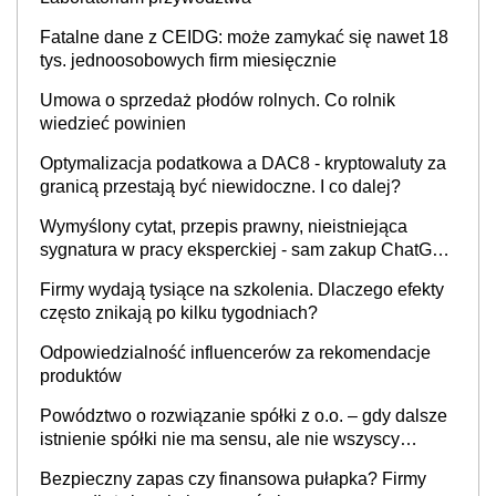
Fatalne dane z CEIDG: może zamykać się nawet 18
tys. jednoosobowych firm miesięcznie
Umowa o sprzedaż płodów rolnych. Co rolnik
wiedzieć powinien
Optymalizacja podatkowa a DAC8 - kryptowaluty za
granicą przestają być niewidoczne. I co dalej?
Wymyślony cytat, przepis prawny, nieistniejąca
sygnatura w pracy eksperckiej - sam zakup ChatGPT
to nie wdrożenie AI w firmie
Firmy wydają tysiące na szkolenia. Dlaczego efekty
często znikają po kilku tygodniach?
Odpowiedzialność influencerów za rekomendacje
produktów
Powództwo o rozwiązanie spółki z o.o. – gdy dalsze
istnienie spółki nie ma sensu, ale nie wszyscy
wspólnicy są tego zdania
Bezpieczny zapas czy finansowa pułapka? Firmy