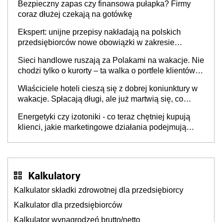
Bezpieczny zapas czy finansowa pułapka? Firmy
coraz dłużej czekają na gotówkę
Ekspert: unijne przepisy nakładają na polskich
przedsiębiorców nowe obowiązki w zakresie
opakowań
Sieci handlowe ruszają za Polakami na wakacje. Nie
chodzi tylko o kurorty – ta walka o portfele klientów
dzieje się także tam, gdzie wielu spędzi urlop po
Właściciele hoteli cieszą się z dobrej koniunktury w
cichu
wakacje. Spłacają długi, ale już martwią się, co
będzie jesienią
Energetyki czy izotoniki - co teraz chętniej kupują
klienci, jakie marketingowe działania podejmują
sklepy
Kalkulatory
Kalkulator składki zdrowotnej dla przedsiębiorcy
Kalkulator dla przedsiębiorców
Kalkulator wynagrodzeń brutto/netto