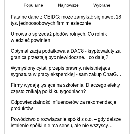
Popularne
Najnowsze
Wybrane
Fatalne dane z CEIDG: może zamykać się nawet 18
tys. jednoosobowych firm miesięcznie
Umowa o sprzedaż płodów rolnych. Co rolnik
wiedzieć powinien
Optymalizacja podatkowa a DAC8 - kryptowaluty za
granicą przestają być niewidoczne. I co dalej?
Wymyślony cytat, przepis prawny, nieistniejąca
sygnatura w pracy eksperckiej - sam zakup ChatGPT
to nie wdrożenie AI w firmie
Firmy wydają tysiące na szkolenia. Dlaczego efekty
często znikają po kilku tygodniach?
Odpowiedzialność influencerów za rekomendacje
produktów
Powództwo o rozwiązanie spółki z o.o. – gdy dalsze
istnienie spółki nie ma sensu, ale nie wszyscy
wspólnicy są tego zdania