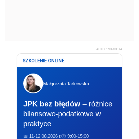
AUTOPROMOCJA
SZKOLENIE ONLINE
Małgorzata Tarkowska
JPK bez błędów
– różnice
bilansowo-podatkowe w
praktyce
📅 11-12.08.2026 r.
🕐 9:00-15:00