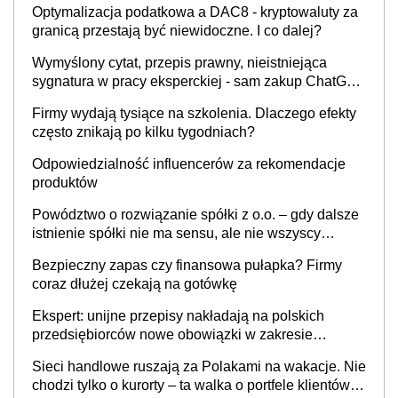
Optymalizacja podatkowa a DAC8 - kryptowaluty za
granicą przestają być niewidoczne. I co dalej?
Wymyślony cytat, przepis prawny, nieistniejąca
sygnatura w pracy eksperckiej - sam zakup ChatGPT
to nie wdrożenie AI w firmie
Firmy wydają tysiące na szkolenia. Dlaczego efekty
często znikają po kilku tygodniach?
Odpowiedzialność influencerów za rekomendacje
produktów
Powództwo o rozwiązanie spółki z o.o. – gdy dalsze
istnienie spółki nie ma sensu, ale nie wszyscy
wspólnicy są tego zdania
Bezpieczny zapas czy finansowa pułapka? Firmy
coraz dłużej czekają na gotówkę
Ekspert: unijne przepisy nakładają na polskich
przedsiębiorców nowe obowiązki w zakresie
opakowań
Sieci handlowe ruszają za Polakami na wakacje. Nie
chodzi tylko o kurorty – ta walka o portfele klientów