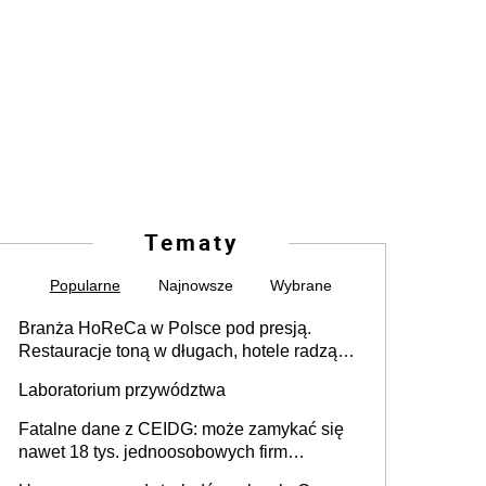
Tematy
Popularne
Najnowsze
Wybrane
Branża HoReCa w Polsce pod presją.
Restauracje toną w długach, hotele radzą
sobie lepiej [GOŚĆ INFOR.PL]
Laboratorium przywództwa
Fatalne dane z CEIDG: może zamykać się
nawet 18 tys. jednoosobowych firm
miesięcznie