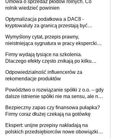
Umowa o sprzedaż płodów rolnych. Co
rolnik wiedzieć powinien
Optymalizacja podatkowa a DAC8 -
kryptowaluty za granicą przestają być
niewidoczne. I co dalej?
Wymyślony cytat, przepis prawny,
nieistniejąca sygnatura w pracy eksperckiej -
sam zakup ChatGPT to nie wdrożenie AI w
Firmy wydają tysiące na szkolenia.
firmie
Dlaczego efekty często znikają po kilku
tygodniach?
Odpowiedzialność influencerów za
rekomendacje produktów
Powództwo o rozwiązanie spółki z o.o. – gdy
dalsze istnienie spółki nie ma sensu, ale nie
wszyscy wspólnicy są tego zdania
Bezpieczny zapas czy finansowa pułapka?
Firmy coraz dłużej czekają na gotówkę
Ekspert: unijne przepisy nakładają na
polskich przedsiębiorców nowe obowiązki w
zakresie opakowań