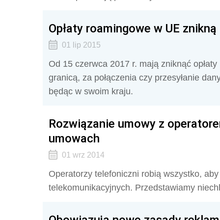
Opłaty roamingowe w UE znikną 
01 lip 2015
Od 15 czerwca 2017 r. mają zniknąć opłat
granicą, za połączenia czy przesyłanie dany
będąc w swoim kraju.
Rozwiązanie umowy z operatorem
umowach
01 wrz 2014
Operatorzy telefoniczni robią wszystko, ab
telekomunikacyjnych. Przedstawiamy niechl
Obowiązują nowe zasady reklama