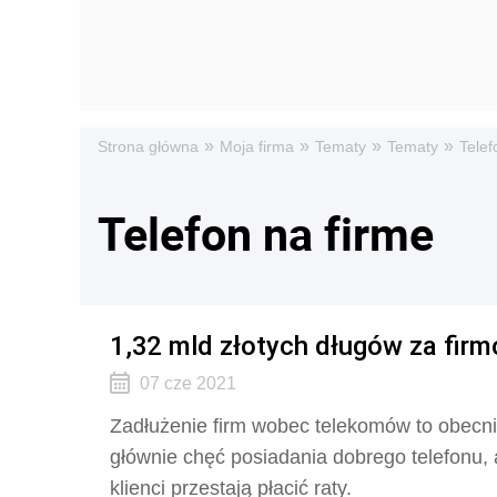
»
»
»
»
Strona główna
Moja firma
Tematy
Tematy
Telef
Telefon na firme
1,32 mld złotych długów za fir
07 cze 2021
Zadłużenie firm wobec telekomów to obecnie
głównie chęć posiadania dobrego telefonu,
klienci przestają płacić raty.