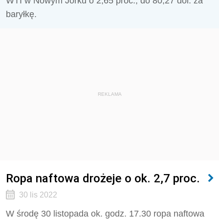
WTI w Nowym Jorku o 2,65 proc., do 80,27 dol. za
baryłkę.
REKLAMA
Ropa naftowa drożeje o ok. 2,7 proc.
30 lis 2022
W środę 30 listopada ok. godz. 17.30 ropa naftowa