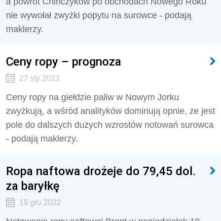
a powrót Chińczyków po obchodach Nowego Roku
nie wywołał zwyżki popytu na surowce - podają
maklerzy.
Ceny ropy – prognoza
27 sty 2023
Ceny ropy na giełdzie paliw w Nowym Jorku
zwyżkują, a wśród analityków dominują opnie, ze jest
pole do dalszych dużych wzrostów notowań surowca
- podają maklerzy.
Ropa naftowa drożeje do 79,45 dol.
za baryłkę
19 gru 2022