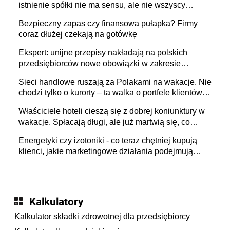
istnienie spółki nie ma sensu, ale nie wszyscy
wspólnicy są tego zdania
Bezpieczny zapas czy finansowa pułapka? Firmy
coraz dłużej czekają na gotówkę
Ekspert: unijne przepisy nakładają na polskich
przedsiębiorców nowe obowiązki w zakresie
opakowań
Sieci handlowe ruszają za Polakami na wakacje. Nie
chodzi tylko o kurorty – ta walka o portfele klientów
dzieje się także tam, gdzie wielu spędzi urlop po
Właściciele hoteli cieszą się z dobrej koniunktury w
cichu
wakacje. Spłacają długi, ale już martwią się, co
będzie jesienią
Energetyki czy izotoniki - co teraz chętniej kupują
klienci, jakie marketingowe działania podejmują
sklepy
Kalkulatory
Kalkulator składki zdrowotnej dla przedsiębiorcy