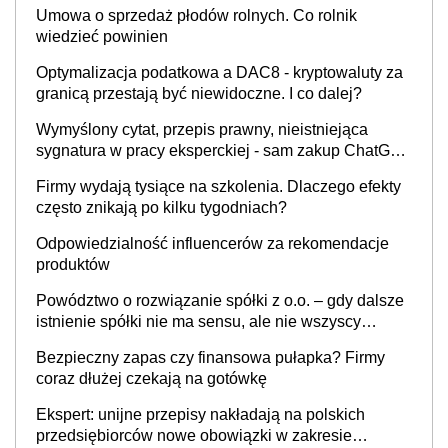
Umowa o sprzedaż płodów rolnych. Co rolnik
wiedzieć powinien
Optymalizacja podatkowa a DAC8 - kryptowaluty za
granicą przestają być niewidoczne. I co dalej?
Wymyślony cytat, przepis prawny, nieistniejąca
sygnatura w pracy eksperckiej - sam zakup ChatGPT
to nie wdrożenie AI w firmie
Firmy wydają tysiące na szkolenia. Dlaczego efekty
często znikają po kilku tygodniach?
Odpowiedzialność influencerów za rekomendacje
produktów
Powództwo o rozwiązanie spółki z o.o. – gdy dalsze
istnienie spółki nie ma sensu, ale nie wszyscy
wspólnicy są tego zdania
Bezpieczny zapas czy finansowa pułapka? Firmy
coraz dłużej czekają na gotówkę
Ekspert: unijne przepisy nakładają na polskich
przedsiębiorców nowe obowiązki w zakresie