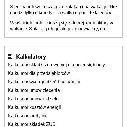
opakowań
Sieci handlowe ruszają za Polakami na wakacje. Nie
chodzi tylko o kurorty – ta walka o portfele klientów
dzieje się także tam, gdzie wielu spędzi urlop po
Właściciele hoteli cieszą się z dobrej koniunktury w
cichu
wakacje. Spłacają długi, ale już martwią się, co
będzie jesienią
Kalkulatory
Kalkulator składki zdrowotnej dla przedsiębiorcy
Kalkulator dla przedsiębiorców
Kalkulator wynagrodzeń brutto/netto
Kalkulator umów zlecenia
Kalkulator umów o dzieło
Kalkulator kosztów energii
Kalkulator kredytów
Kalkulator składek ZUS