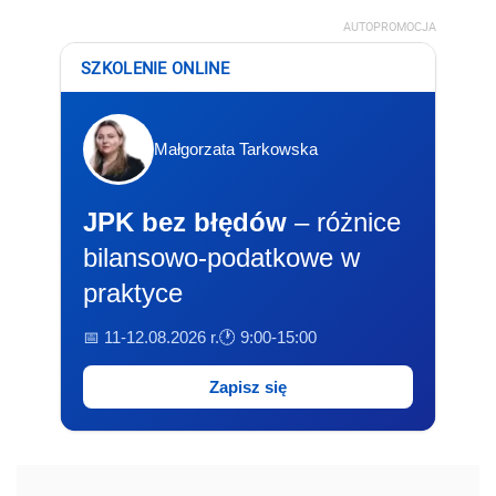
AUTOPROMOCJA
SZKOLENIE ONLINE
Małgorzata Tarkowska
JPK bez błędów
– różnice
bilansowo-podatkowe w
praktyce
📅 11-12.08.2026 r.
🕐 9:00-15:00
Zapisz się