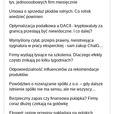
tys. jednoosobowych firm miesięcznie
Umowa o sprzedaż płodów rolnych. Co rolnik
wiedzieć powinien
Optymalizacja podatkowa a DAC8 - kryptowaluty za
granicą przestają być niewidoczne. I co dalej?
Wymyślony cytat, przepis prawny, nieistniejąca
sygnatura w pracy eksperckiej - sam zakup ChatGPT
to nie wdrożenie AI w firmie
Firmy wydają tysiące na szkolenia. Dlaczego efekty
często znikają po kilku tygodniach?
Odpowiedzialność influencerów za rekomendacje
produktów
Powództwo o rozwiązanie spółki z o.o. – gdy dalsze
istnienie spółki nie ma sensu, ale nie wszyscy
wspólnicy są tego zdania
Bezpieczny zapas czy finansowa pułapka? Firmy
coraz dłużej czekają na gotówkę
Ekspert: unijne przepisy nakładają na polskich