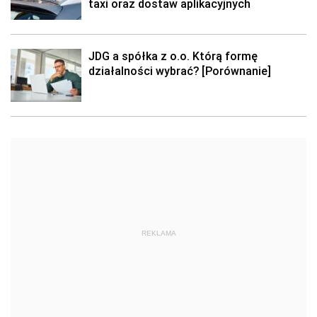
taxi oraz dostaw aplikacyjnych
JDG a spółka z o.o. Którą formę
działalności wybrać? [Porównanie]
REKLAMA