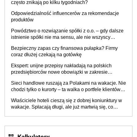
często znikają po kilku tygodniach?
Odpowiedzialność influencerów za rekomendacje
produktów
Powództwo o rozwiązanie spółki z o.o. – gdy dalsze
istnienie spółki nie ma sensu, ale nie wszyscy
wspólnicy są tego zdania
Bezpieczny zapas czy finansowa pułapka? Firmy
coraz dłużej czekają na gotówkę
Ekspert: unijne przepisy nakładają na polskich
przedsiębiorców nowe obowiązki w zakresie
opakowań
Sieci handlowe ruszają za Polakami na wakacje. Nie
chodzi tylko o kurorty – ta walka o portfele klientów
dzieje się także tam, gdzie wielu spędzi urlop po
Właściciele hoteli cieszą się z dobrej koniunktury w
cichu
wakacje. Spłacają długi, ale już martwią się, co
będzie jesienią
Kalkulatory