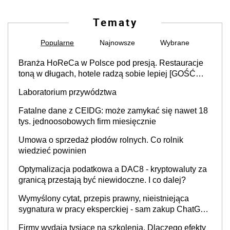
Tematy
Popularne
Najnowsze
Wybrane
Branża HoReCa w Polsce pod presją. Restauracje
toną w długach, hotele radzą sobie lepiej [GOŚĆ
INFOR.PL]
Laboratorium przywództwa
Fatalne dane z CEIDG: może zamykać się nawet 18
tys. jednoosobowych firm miesięcznie
Umowa o sprzedaż płodów rolnych. Co rolnik
wiedzieć powinien
Optymalizacja podatkowa a DAC8 - kryptowaluty za
granicą przestają być niewidoczne. I co dalej?
Wymyślony cytat, przepis prawny, nieistniejąca
sygnatura w pracy eksperckiej - sam zakup ChatGPT
to nie wdrożenie AI w firmie
Firmy wydają tysiące na szkolenia. Dlaczego efekty