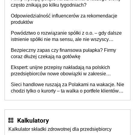
często znikają po kilku tygodniach?
Odpowiedzialność influencerów za rekomendacje
produktów
Powództwo o rozwiązanie spółki z o.o. – gdy dalsze
istnienie spółki nie ma sensu, ale nie wszyscy
wspólnicy są tego zdania
Bezpieczny zapas czy finansowa pułapka? Firmy
coraz dłużej czekają na gotówkę
Ekspert: unijne przepisy nakładają na polskich
przedsiębiorców nowe obowiązki w zakresie
opakowań
Sieci handlowe ruszają za Polakami na wakacje. Nie
chodzi tylko o kurorty – ta walka o portfele klientów
dzieje się także tam, gdzie wielu spędzi urlop po
cichu
Kalkulatory
Kalkulator składki zdrowotnej dla przedsiębiorcy