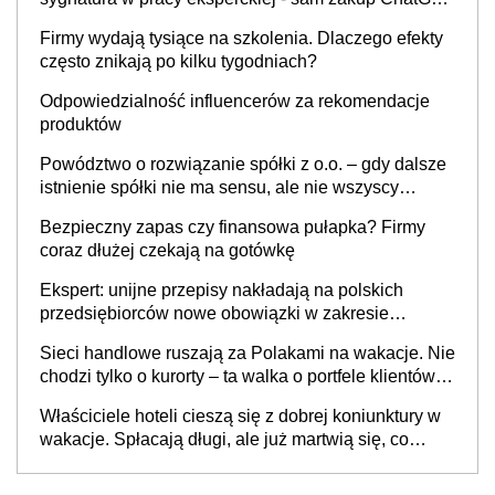
to nie wdrożenie AI w firmie
Firmy wydają tysiące na szkolenia. Dlaczego efekty
często znikają po kilku tygodniach?
Odpowiedzialność influencerów za rekomendacje
produktów
Powództwo o rozwiązanie spółki z o.o. – gdy dalsze
istnienie spółki nie ma sensu, ale nie wszyscy
wspólnicy są tego zdania
Bezpieczny zapas czy finansowa pułapka? Firmy
coraz dłużej czekają na gotówkę
Ekspert: unijne przepisy nakładają na polskich
przedsiębiorców nowe obowiązki w zakresie
opakowań
Sieci handlowe ruszają za Polakami na wakacje. Nie
chodzi tylko o kurorty – ta walka o portfele klientów
dzieje się także tam, gdzie wielu spędzi urlop po
Właściciele hoteli cieszą się z dobrej koniunktury w
cichu
wakacje. Spłacają długi, ale już martwią się, co
będzie jesienią