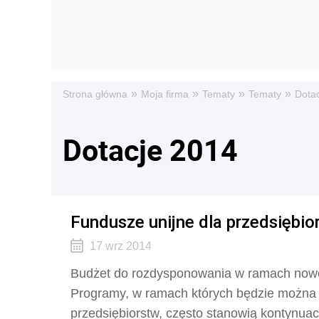
»
»
»
»
Strona główna
Moja firma
Tematy
Tematy
Dota
Dotacje 2014
Fundusze unijne dla przedsiębior
17 wrz 2014
Budżet do rozdysponowania w ramach nowe
Programy, w ramach których będzie można u
przedsiębiorstw, często stanowią kontynuac