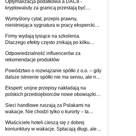
Optymalizacja podatkowa a DAC8 -
kryptowaluty za granicą przestają być
niewidoczne. I co dalej?
Wymyślony cytat, przepis prawny,
nieistniejąca sygnatura w pracy eksperckiej -
sam zakup ChatGPT to nie wdrożenie AI w
Firmy wydają tysiące na szkolenia.
firmie
Dlaczego efekty często znikają po kilku
tygodniach?
Odpowiedzialność influencerów za
rekomendacje produktów
Powództwo o rozwiązanie spółki z o.o. – gdy
dalsze istnienie spółki nie ma sensu, ale nie
wszyscy wspólnicy są tego zdania
Ekspert: unijne przepisy nakładają na
polskich przedsiębiorców nowe obowiązki w
zakresie opakowań
Sieci handlowe ruszają za Polakami na
wakacje. Nie chodzi tylko o kurorty – ta
walka o portfele klientów dzieje się także
Właściciele hoteli cieszą się z dobrej
tam, gdzie wielu spędzi urlop po cichu
koniunktury w wakacje. Spłacają długi, ale
już martwią się, co będzie jesienią