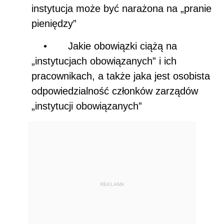
instytucja może być narażona na „pranie
pieniędzy”
•
Jakie obowiązki ciążą na
„instytucjach obowiązanych” i ich
pracownikach, a także jaka jest osobista
odpowiedzialność członk
ó
w zarząd
ó
w
„instytucji obowiązanych”
REKLAMA