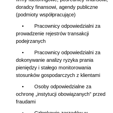
doradcy finansowi, agendy publiczne
(podmioty współpracujące)
•
Pracownicy odpowiedzialni za
prowadzenie rejestr
ó
w transakcji
podejrzanych
•
Pracownicy odpowiedzialni za
dokonywanie analizy ryzyka prania
pieniędzy i stałego monitorowania
stosunk
ó
w gospodarczych z klientami
•
Osoby odpowiedzialne za
ochronę „instytucji obowiązanych” przed
fraudami
•
Członkowie zarząd
ó
w w