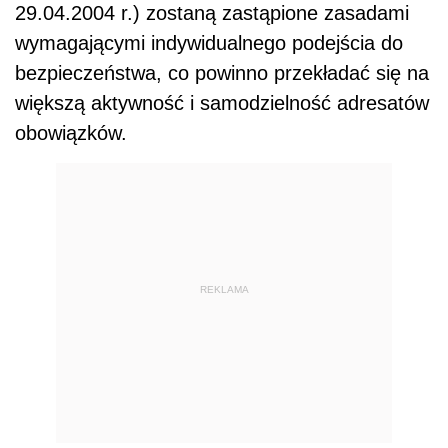
29.04.2004 r.) zostaną zastąpione zasadami
wymagającymi indywidualnego podejścia do
bezpieczeństwa, co powinno przekł
ada
ć się na
większą aktywność i samodzielność adresat
ó
w
obowiązk
ó
w.
REKLAMA