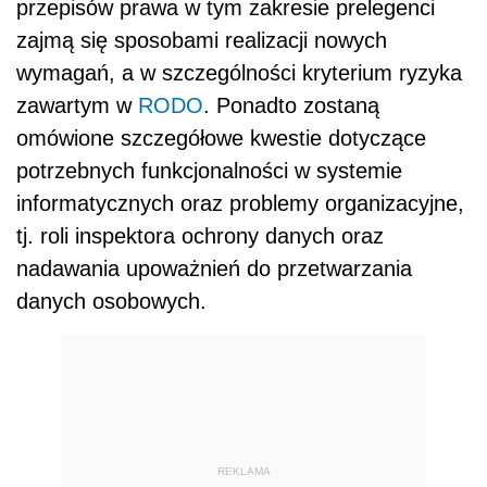
przepis
ó
w prawa w tym zakresie prelegenci
zajmą się sposobami realizacji nowych
wymagań, a w szczeg
ó
lności kryterium ryzyka
zawartym w
RODO
. Ponadto zostaną
om
ó
wione szczegółowe kwestie dotyczące
potrzebnych funkcjonalności w systemie
informatycznych oraz problemy organizacyjne,
tj. roli inspektora ochrony danych oraz
nadawania upoważnień do przetwarzania
danych osobowych.
REKLAMA