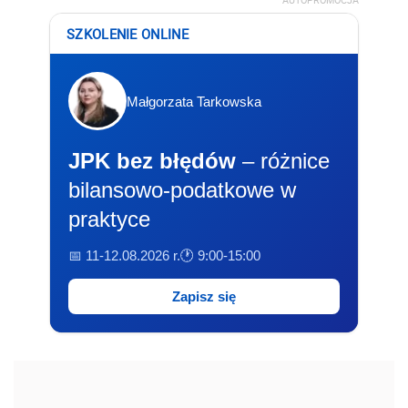
AUTOPROMOCJA
SZKOLENIE ONLINE
Małgorzata Tarkowska
JPK bez błędów
– różnice
bilansowo-podatkowe w
praktyce
📅 11-12.08.2026 r.
🕐 9:00-15:00
Zapisz się