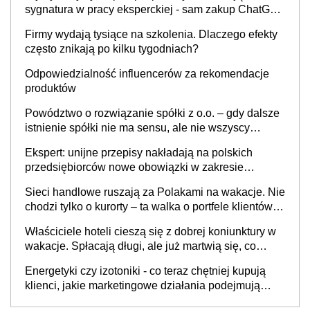
sygnatura w pracy eksperckiej - sam zakup ChatGPT
to nie wdrożenie AI w firmie
Firmy wydają tysiące na szkolenia. Dlaczego efekty
często znikają po kilku tygodniach?
Odpowiedzialność influencerów za rekomendacje
produktów
Powództwo o rozwiązanie spółki z o.o. – gdy dalsze
istnienie spółki nie ma sensu, ale nie wszyscy
wspólnicy są tego zdania
Ekspert: unijne przepisy nakładają na polskich
przedsiębiorców nowe obowiązki w zakresie
opakowań
Sieci handlowe ruszają za Polakami na wakacje. Nie
chodzi tylko o kurorty – ta walka o portfele klientów
dzieje się także tam, gdzie wielu spędzi urlop po
Właściciele hoteli cieszą się z dobrej koniunktury w
cichu
wakacje. Spłacają długi, ale już martwią się, co
będzie jesienią
Energetyki czy izotoniki - co teraz chętniej kupują
klienci, jakie marketingowe działania podejmują
sklepy