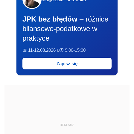
JPK bez błędów
– różnice
bilansowo-podatkowe w
praktyce
📅 11-12.08.2026 r.
🕐 9:00-15:00
Zapisz się
REKLAMA