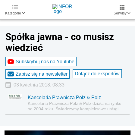
Kategorie
Serwisy
Spółka jawna - co musisz
wiedzieć
Subskrybuj nas na Youtube
Dołącz do ekspertów
Zapisz się na newsletter
03 kwietnia 2018, 08:33
Kancelaria Prawnicza Polz & Polz
Kancelaria Prawnicza Polz & Polz działa na rynku
od 2004 roku. Świadczymy kompleksowe usługi
doradztwa prawnego dla podmiotów
gospodarczych oraz osób fizycznych, zarówno
polskich jak i zagranicznych.