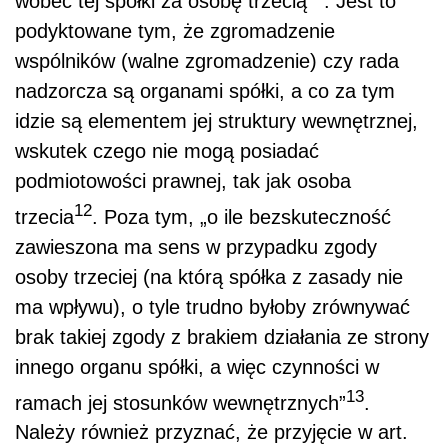
wobec tej spółki za osobę trzecią
. Jest to
podyktowane tym, że zgromadzenie
wspólników (walne zgromadzenie) czy rada
nadzorcza są organami spółki, a co za tym
idzie są elementem jej struktury wewnętrznej,
wskutek czego nie mogą posiadać
podmiotowości prawnej, tak jak osoba
12
trzecia
. Poza tym, „o ile bezskuteczność
zawieszona ma sens w przypadku zgody
osoby trzeciej (na którą spółka z zasady nie
ma wpływu), o tyle trudno byłoby zrównywać
brak takiej zgody z brakiem działania ze strony
innego organu spółki, a więc czynności w
13
ramach jej stosunków wewnętrznych”
.
Należy również przyznać, że przyjęcie w art.