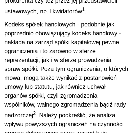
prokurenta czy też przez jej przedstawicieli
1
ustawowych, np. likwidatorów
.
Kodeks spółek handlowych - podobnie jak
poprzednio obowiązujący kodeks handlowy -
nakłada na zarząd spółki kapitałowej pewne
ograniczenia i to zarówno w sferze
reprezentacji, jak i w sferze prowadzenia
spraw spółki. Poza tym ograniczenia, o których
mowa, mogą także wynikać z postanowień
umowy lub statutu, jak również uchwał
organów spółki, czyli zgromadzenia
wspólników, walnego zgromadzenia bądź rady
2
nadzorczej
. Należy podkreślić, że analiza
wpływu powyższych ograniczeń na czynności
prawne dokonywane przez zarząd była