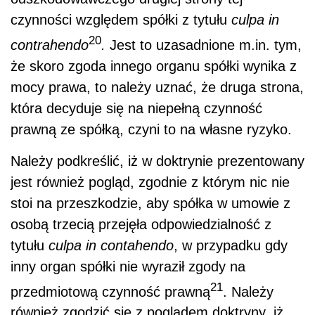
czynności względem spółki z tytułu
culpa in
20
contrahendo
.
Jest to uzasadnione m.in. tym,
że skoro zgoda innego organu spółki wynika z
mocy prawa, to należy uznać, że druga strona,
która decyduje się na niepełną czynność
prawną ze spółką, czyni to na własne ryzyko.
Należy podkreślić, iż w doktrynie prezentowany
jest również pogląd, zgodnie z którym nic nie
stoi na przeszkodzie, aby spółka w umowie z
osobą trzecią przejęła odpowiedzialność z
tytułu
culpa in contahendo
, w przypadku gdy
inny organ spółki nie wyraził zgody na
21
przedmiotową czynność prawną
. Należy
również zgodzić się z poglądem doktryny, iż