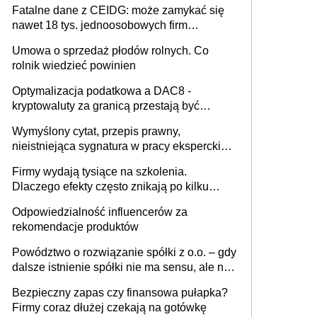
Fatalne dane z CEIDG: może zamykać się
nawet 18 tys. jednoosobowych firm
miesięcznie
Umowa o sprzedaż płodów rolnych. Co
rolnik wiedzieć powinien
Optymalizacja podatkowa a DAC8 -
kryptowaluty za granicą przestają być
niewidoczne. I co dalej?
Wymyślony cytat, przepis prawny,
nieistniejąca sygnatura w pracy eksperckiej -
sam zakup ChatGPT to nie wdrożenie AI w
Firmy wydają tysiące na szkolenia.
firmie
Dlaczego efekty często znikają po kilku
tygodniach?
Odpowiedzialność influencerów za
rekomendacje produktów
Powództwo o rozwiązanie spółki z o.o. – gdy
dalsze istnienie spółki nie ma sensu, ale nie
wszyscy wspólnicy są tego zdania
Bezpieczny zapas czy finansowa pułapka?
Firmy coraz dłużej czekają na gotówkę