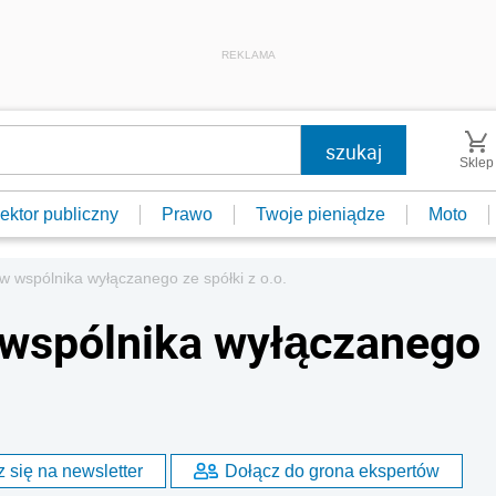
REKLAMA
Sklep
ektor publiczny
Prawo
Twoje pieniądze
Moto
ów wspólnika wyłączanego ze spółki z o.o.
 wspólnika wyłączanego
 się na newsletter
Dołącz do grona ekspertów