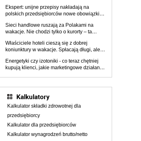
Ekspert: unijne przepisy nakładają na
polskich przedsiębiorców nowe obowiązki w
zakresie opakowań
Sieci handlowe ruszają za Polakami na
wakacje. Nie chodzi tylko o kurorty – ta
walka o portfele klientów dzieje się także
Właściciele hoteli cieszą się z dobrej
tam, gdzie wielu spędzi urlop po cichu
koniunktury w wakacje. Spłacają długi, ale
już martwią się, co będzie jesienią
Energetyki czy izotoniki - co teraz chętniej
kupują klienci, jakie marketingowe działania
podejmują sklepy
Kalkulatory
Kalkulator składki zdrowotnej dla
przedsiębiorcy
Kalkulator dla przedsiębiorców
Kalkulator wynagrodzeń brutto/netto