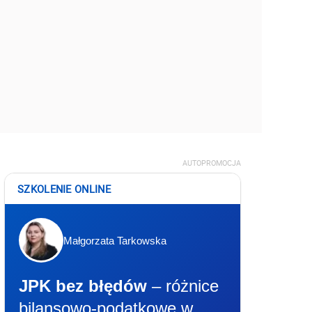
AUTOPROMOCJA
SZKOLENIE ONLINE
Małgorzata Tarkowska
JPK bez błędów
– różnice
bilansowo-podatkowe w