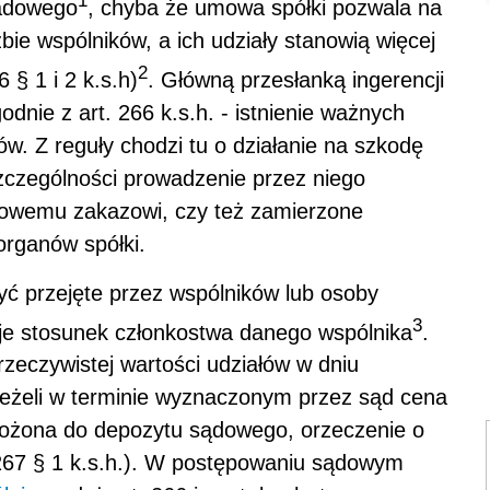
1
ładowego
, chyba że umowa spółki pozwala na
bie wspólników, a ich udziały stanowią więcej
2
 § 1 i 2 k.s.h)
. Główną przesłanką ingerencji
odnie z art. 266 k.s.h. - istnienie ważnych
w. Z reguły chodzi tu o działanie na szkodę
szczególności prowadzenie przez niego
utowemu zakazowi, czy też zamierzone
organów spółki.
ć przejęte przez wspólników lub osoby
3
aje stosunek członkostwa danego wspólnika
.
rzeczywistej wartości udziałów w dniu
 Jeżeli w terminie wyznaczonym przez sąd cena
złożona do depozytu sądowego, orzeczenie o
 267 § 1 k.s.h.). W postępowaniu sądowym