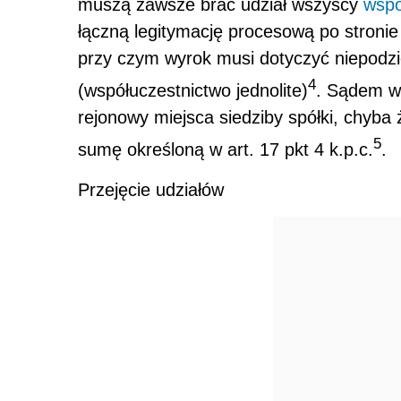
muszą zawsze brać udział wszyscy
wspó
łączną legitymację procesową po stroni
przy czym wyrok musi dotyczyć niepodzi
4
(współuczestnictwo jednolite)
. Sądem w
rejonowy miejsca siedziby spółki, chyb
5
sumę określoną w art. 17 pkt 4 k.p.c.
.
Przejęcie udziałów