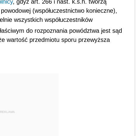
lnicy
, gdyż art. 266 i nast. k.s.h. tworzą
e powodowej (współuczestnictwo konieczne),
elnie wszystkich współuczestników
łaściwym do rozpoznania powództwa jest sąd
a że wartość przedmiotu sporu przewyższa
REKLAMA