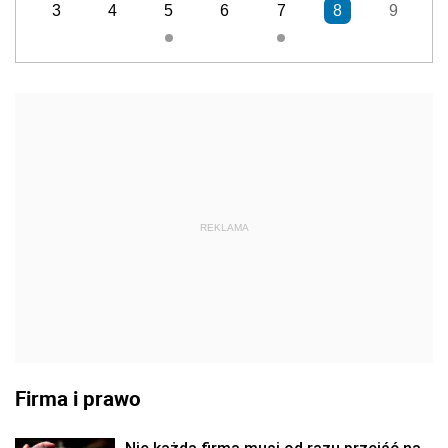
3
4
5
6
7
8
9
REKLAMA
Firma i prawo
Nie każda firma musi od razu przejść na