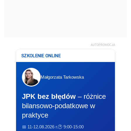
AUTOPROMOCJA
SZKOLENIE ONLINE
Małgorzata Tarkowska
JPK bez błędów
– różnice
bilansowo-podatkowe w
praktyce
📅 11-12.08.2026 r.
🕐 9:00-15:00