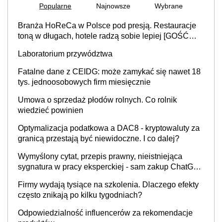
Popularne
Najnowsze
Wybrane
Branża HoReCa w Polsce pod presją. Restauracje
toną w długach, hotele radzą sobie lepiej [GOŚĆ
INFOR.PL]
Laboratorium przywództwa
Fatalne dane z CEIDG: może zamykać się nawet 18
tys. jednoosobowych firm miesięcznie
Umowa o sprzedaż płodów rolnych. Co rolnik
wiedzieć powinien
Optymalizacja podatkowa a DAC8 - kryptowaluty za
granicą przestają być niewidoczne. I co dalej?
Wymyślony cytat, przepis prawny, nieistniejąca
sygnatura w pracy eksperckiej - sam zakup ChatGPT
to nie wdrożenie AI w firmie
Firmy wydają tysiące na szkolenia. Dlaczego efekty
często znikają po kilku tygodniach?
Odpowiedzialność influencerów za rekomendacje