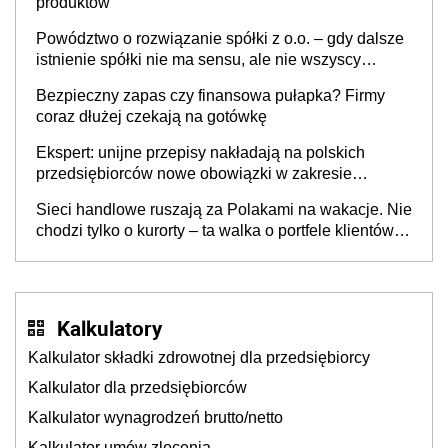
produktów
Powództwo o rozwiązanie spółki z o.o. – gdy dalsze
istnienie spółki nie ma sensu, ale nie wszyscy
wspólnicy są tego zdania
Bezpieczny zapas czy finansowa pułapka? Firmy
coraz dłużej czekają na gotówkę
Ekspert: unijne przepisy nakładają na polskich
przedsiębiorców nowe obowiązki w zakresie
opakowań
Sieci handlowe ruszają za Polakami na wakacje. Nie
chodzi tylko o kurorty – ta walka o portfele klientów
dzieje się także tam, gdzie wielu spędzi urlop po
cichu
Kalkulatory
Kalkulator składki zdrowotnej dla przedsiębiorcy
Kalkulator dla przedsiębiorców
Kalkulator wynagrodzeń brutto/netto
Kalkulator umów zlecenia