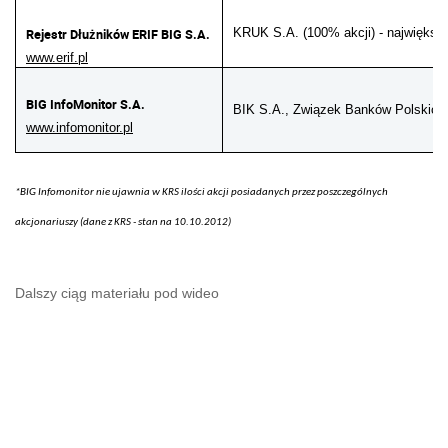
Rejestr Dłużników ERIF BIG S.A.
KRUK S.A. (100% akcji) - największ
www.erif.pl
BIG InfoMonitor S.A.
BIK S.A., Związek Banków Polskich 
www.infomonitor.pl
*BIG Infomonitor nie ujawnia w KRS ilości akcji posiadanych przez poszczególnych
akcjonariuszy (dane z KRS - stan na 10.10.2012)
Dalszy ciąg materiału pod wideo