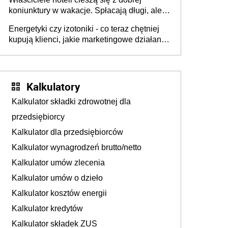
tam, gdzie wielu spędzi urlop po cichu
koniunktury w wakacje. Spłacają długi, ale
już martwią się, co będzie jesienią
Energetyki czy izotoniki - co teraz chętniej
kupują klienci, jakie marketingowe działania
podejmują sklepy
Kalkulatory
Kalkulator składki zdrowotnej dla
przedsiębiorcy
Kalkulator dla przedsiębiorców
Kalkulator wynagrodzeń brutto/netto
Kalkulator umów zlecenia
Kalkulator umów o dzieło
Kalkulator kosztów energii
Kalkulator kredytów
Kalkulator składek ZUS