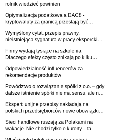
rolnik wiedzieć powinien
Optymalizacja podatkowa a DAC8 -
kryptowaluty za granicą przestają być
niewidoczne. I co dalej?
Wymyślony cytat, przepis prawny,
nieistniejąca sygnatura w pracy eksperckiej -
sam zakup ChatGPT to nie wdrożenie AI w
Firmy wydają tysiące na szkolenia.
firmie
Dlaczego efekty często znikają po kilku
tygodniach?
Odpowiedzialność influencerów za
rekomendacje produktów
Powództwo o rozwiązanie spółki z o.o. – gdy
dalsze istnienie spółki nie ma sensu, ale nie
wszyscy wspólnicy są tego zdania
Ekspert: unijne przepisy nakładają na
polskich przedsiębiorców nowe obowiązki w
zakresie opakowań
Sieci handlowe ruszają za Polakami na
wakacje. Nie chodzi tylko o kurorty – ta
walka o portfele klientów dzieje się także
Właściciele hoteli cieszą się z dobrej