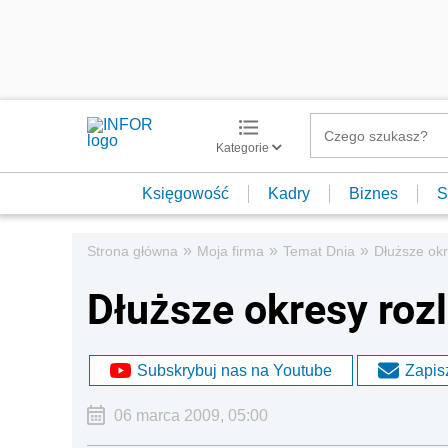
Kategorie
Księgowość
Kadry
Biznes
S
»
»
»
Strona główna
Moja firma
Temat Dnia
Dłuższe okr
Dłuższe okresy roz
Subskrybuj nas na Youtube
Zapisz
06 marca 2009, 05:00