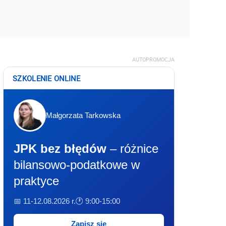
AUTOPROMOCJA
SZKOLENIE ONLINE
Małgorzata Tarkowska
JPK bez błędów
– różnice
bilansowo-podatkowe w
praktyce
📅 11-12.08.2026 r.
🕐 9:00-15:00
Zapisz się