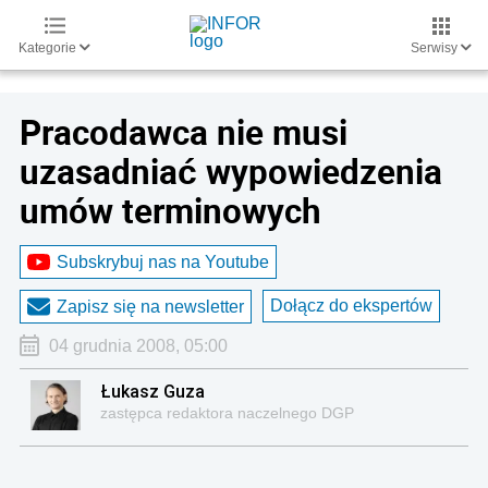
Kategorie
Serwisy
Pracodawca nie musi
uzasadniać wypowiedzenia
umów terminowych
Subskrybuj nas na Youtube
Dołącz do ekspertów
Zapisz się na newsletter
04 grudnia 2008, 05:00
Łukasz Guza
zastępca redaktora naczelnego DGP