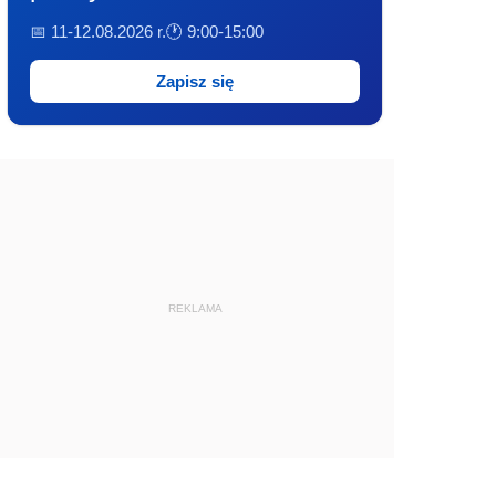
📅 11-12.08.2026 r.
🕐 9:00-15:00
Zapisz się
REKLAMA