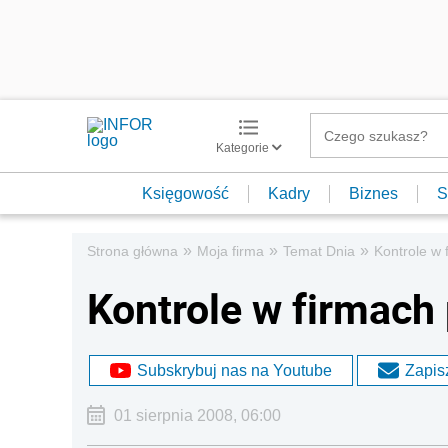
Kategorie
Księgowość
Kadry
Biznes
S
»
»
»
Strona główna
Moja firma
Temat Dnia
Kontrole w 
Kontrole w firmach
Subskrybuj nas na Youtube
Zapisz
01 sierpnia 2008, 06:00