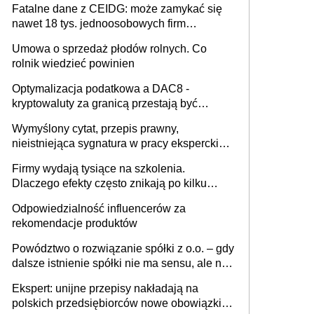
Fatalne dane z CEIDG: może zamykać się
nawet 18 tys. jednoosobowych firm
miesięcznie
Umowa o sprzedaż płodów rolnych. Co
rolnik wiedzieć powinien
Optymalizacja podatkowa a DAC8 -
kryptowaluty za granicą przestają być
niewidoczne. I co dalej?
Wymyślony cytat, przepis prawny,
nieistniejąca sygnatura w pracy eksperckiej -
sam zakup ChatGPT to nie wdrożenie AI w
Firmy wydają tysiące na szkolenia.
firmie
Dlaczego efekty często znikają po kilku
tygodniach?
Odpowiedzialność influencerów za
rekomendacje produktów
Powództwo o rozwiązanie spółki z o.o. – gdy
dalsze istnienie spółki nie ma sensu, ale nie
wszyscy wspólnicy są tego zdania
Ekspert: unijne przepisy nakładają na
polskich przedsiębiorców nowe obowiązki w