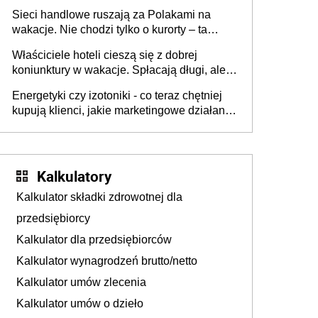
zakresie opakowań
Sieci handlowe ruszają za Polakami na
wakacje. Nie chodzi tylko o kurorty – ta
walka o portfele klientów dzieje się także
Właściciele hoteli cieszą się z dobrej
tam, gdzie wielu spędzi urlop po cichu
koniunktury w wakacje. Spłacają długi, ale
już martwią się, co będzie jesienią
Energetyki czy izotoniki - co teraz chętniej
kupują klienci, jakie marketingowe działania
podejmują sklepy
Kalkulatory
Kalkulator składki zdrowotnej dla
przedsiębiorcy
Kalkulator dla przedsiębiorców
Kalkulator wynagrodzeń brutto/netto
Kalkulator umów zlecenia
Kalkulator umów o dzieło