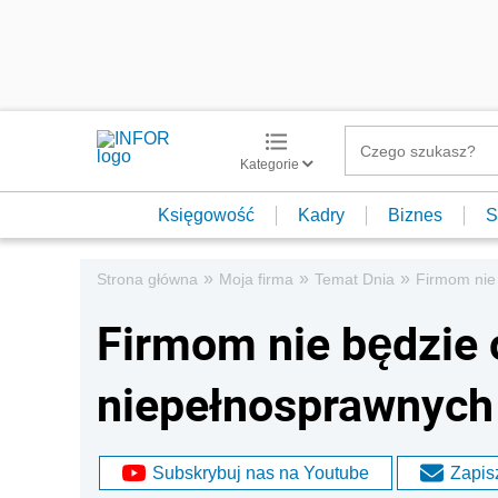
Kategorie
Księgowość
Kadry
Biznes
S
»
»
»
Strona główna
Moja firma
Temat Dnia
Firmom nie 
Firmom nie będzie 
niepełnosprawnych
Subskrybuj nas na Youtube
Zapisz