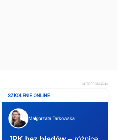
AUTOPROMOCJA
SZKOLENIE ONLINE
Małgorzata Tarkowska
JPK bez błędów
– różnice