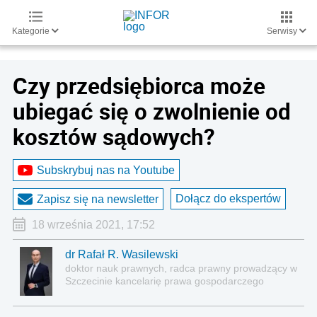
Kategorie
Serwisy
Czy przedsiębiorca może
ubiegać się o zwolnienie od
kosztów sądowych?
Subskrybuj nas na Youtube
Dołącz do ekspertów
Zapisz się na newsletter
18 września 2021, 17:52
dr Rafał R. Wasilewski
doktor nauk prawnych, radca prawny prowadzący w
Szczecinie kancelarię prawa gospodarczego
Kancelaria Radcy Prawnego dr Rafał R. Wasilewski