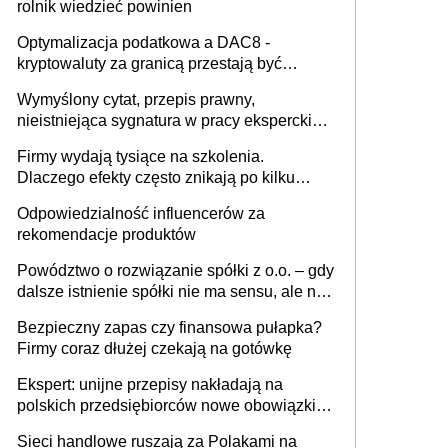
rolnik wiedzieć powinien
Optymalizacja podatkowa a DAC8 -
kryptowaluty za granicą przestają być
niewidoczne. I co dalej?
Wymyślony cytat, przepis prawny,
nieistniejąca sygnatura w pracy eksperckiej -
sam zakup ChatGPT to nie wdrożenie AI w
Firmy wydają tysiące na szkolenia.
firmie
Dlaczego efekty często znikają po kilku
tygodniach?
Odpowiedzialność influencerów za
rekomendacje produktów
Powództwo o rozwiązanie spółki z o.o. – gdy
dalsze istnienie spółki nie ma sensu, ale nie
wszyscy wspólnicy są tego zdania
Bezpieczny zapas czy finansowa pułapka?
Firmy coraz dłużej czekają na gotówkę
Ekspert: unijne przepisy nakładają na
polskich przedsiębiorców nowe obowiązki w
zakresie opakowań
Sieci handlowe ruszają za Polakami na