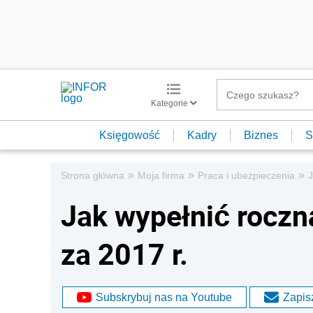
Kategorie
Księgowość
Kadry
Biznes
S
»
»
»
Strona główna
Moja firma
Praca i ubezpieczenia
J
Jak wypełnić roczn
za 2017 r.
Subskrybuj nas na Youtube
Zapisz