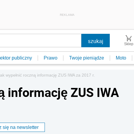
REKLAMA
Sklep
ektor publiczny
Prawo
Twoje pieniądze
Moto
ak wypełnić roczną informację ZUS IWA za 2017 r.
ą informację ZUS IWA
 się na newsletter