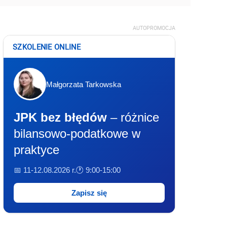
AUTOPROMOCJA
SZKOLENIE ONLINE
Małgorzata Tarkowska
JPK bez błędów
– różnice
bilansowo-podatkowe w
praktyce
📅 11-12.08.2026 r.
🕐 9:00-15:00
Zapisz się