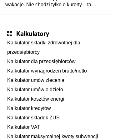
wakacje. Nie chodzi tylko o kurorty – ta
walka o portfele klientów dzieje się także
tam, gdzie wielu spędzi urlop po cichu
Kalkulatory
Kalkulator składki zdrowotnej dla
przedsiębiorcy
Kalkulator dla przedsiębiorców
Kalkulator wynagrodzeń brutto/netto
Kalkulator umów zlecenia
Kalkulator umów o dzieło
Kalkulator kosztów energii
Kalkulator kredytów
Kalkulator składek ZUS
Kalkulator VAT
Kalkulator maksymalnej kwoty subwencji