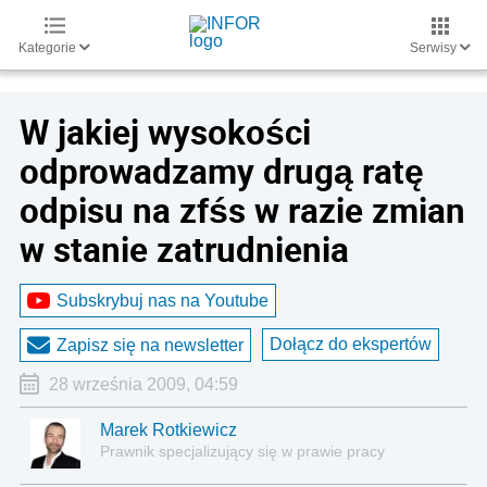
Kategorie
Serwisy
W jakiej wysokości
odprowadzamy drugą ratę
odpisu na zfśs w razie zmian
w stanie zatrudnienia
Subskrybuj nas na Youtube
Dołącz do ekspertów
Zapisz się na newsletter
28 września 2009, 04:59
Marek Rotkiewicz
Prawnik specjalizujący się w prawie pracy