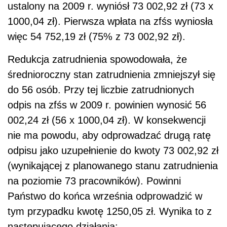
ustalony na 2009 r. wyniósł 73 002,92 zł (73 x
1000,04 zł). Pierwsza wpłata na zfśs wyniosła
więc 54 752,19 zł (75% z 73 002,92 zł).
Redukcja zatrudnienia spowodowała, że
średnioroczny stan zatrudnienia zmniejszył się
do 56 osób. Przy tej liczbie zatrudnionych
odpis na zfśs w 2009 r. powinien wynosić 56
002,24 zł (56 x 1000,04 zł). W konsekwencji
nie ma powodu, aby odprowadzać drugą ratę
odpisu jako uzupełnienie do kwoty 73 002,92 zł
(wynikającej z planowanego stanu zatrudnienia
na poziomie 73 pracowników). Powinni
Państwo do końca września odprowadzić w
tym przypadku kwotę 1250,05 zł. Wynika to z
następującego działania: