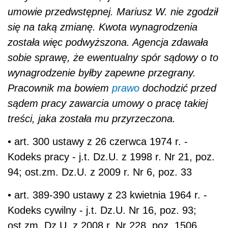
umowie przedwstępnej. Mariusz W. nie zgodził
się na taką zmianę. Kwota wynagrodzenia
została więc podwyższona. Agencja zdawała
sobie sprawę, że ewentualny spór sądowy o to
wynagrodzenie byłby zapewne przegrany.
Pracownik ma bowiem
prawo
dochodzić przed
sądem pracy zawarcia umowy o pracę takiej
treści, jaka została mu przyrzeczona.
• art. 300 ustawy z 26 czerwca 1974 r. -
Kodeks pracy - j.t. Dz.U. z 1998 r. Nr 21, poz.
94; ost.zm. Dz.U. z 2009 r. Nr 6, poz. 33
• art. 389-390 ustawy z 23 kwietnia 1964 r. -
Kodeks cywilny - j.t. Dz.U. Nr 16, poz. 93;
ost.zm. Dz.U. z 2008 r. Nr 228, poz. 1506