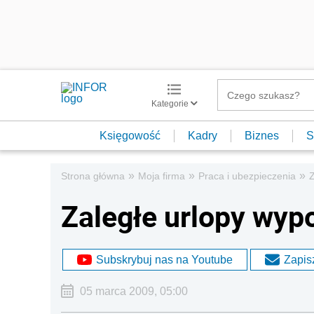
Kategorie
Księgowość
Kadry
Biznes
S
»
»
»
Strona główna
Moja firma
Praca i ubezpieczenia
Z
Zaległe urlopy wy
Subskrybuj nas na Youtube
Zapisz
05 marca 2009, 05:00