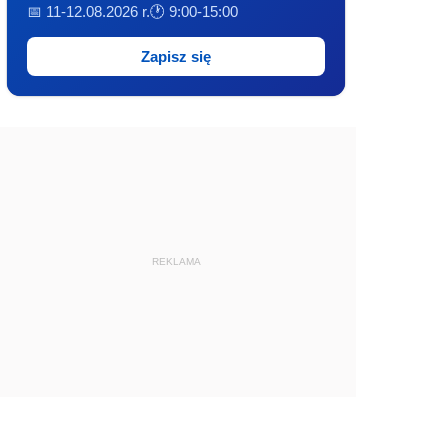
📅 11-12.08.2026 r.
🕐 9:00-15:00
Zapisz się
REKLAMA