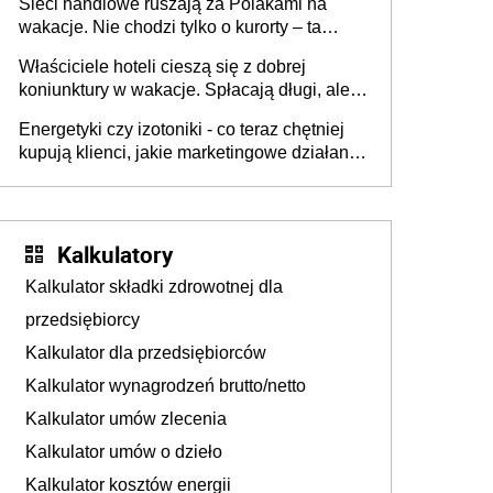
Sieci handlowe ruszają za Polakami na
wakacje. Nie chodzi tylko o kurorty – ta
walka o portfele klientów dzieje się także
Właściciele hoteli cieszą się z dobrej
tam, gdzie wielu spędzi urlop po cichu
koniunktury w wakacje. Spłacają długi, ale
już martwią się, co będzie jesienią
Energetyki czy izotoniki - co teraz chętniej
kupują klienci, jakie marketingowe działania
podejmują sklepy
Kalkulatory
Kalkulator składki zdrowotnej dla
przedsiębiorcy
Kalkulator dla przedsiębiorców
Kalkulator wynagrodzeń brutto/netto
Kalkulator umów zlecenia
Kalkulator umów o dzieło
Kalkulator kosztów energii