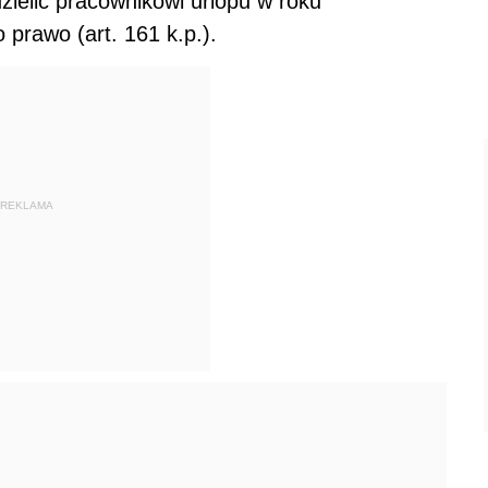
zielić pracownikowi urlopu w roku
prawo (art. 161 k.p.).
REKLAMA