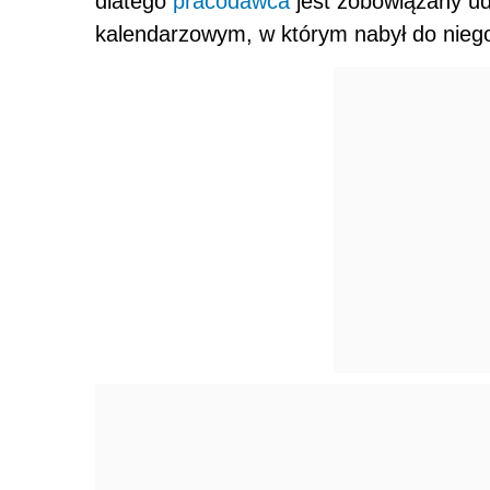
dlatego
pracodawca
jest zobowiązany ud
kalendarzowym, w którym nabył do niego 