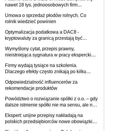
nawet 18 tys. jednoosobowych firm
miesięcznie
Umowa o sprzedaż płodów rolnych. Co
rolnik wiedzieć powinien
Optymalizacja podatkowa a DAC8 -
kryptowaluty za granicą przestają być
niewidoczne. I co dalej?
Wymyślony cytat, przepis prawny,
nieistniejąca sygnatura w pracy eksperckiej -
sam zakup ChatGPT to nie wdrożenie AI w
Firmy wydają tysiące na szkolenia.
firmie
Dlaczego efekty często znikają po kilku
tygodniach?
Odpowiedzialność influencerów za
rekomendacje produktów
Powództwo o rozwiązanie spółki z o.o. – gdy
dalsze istnienie spółki nie ma sensu, ale nie
wszyscy wspólnicy są tego zdania
Ekspert: unijne przepisy nakładają na
polskich przedsiębiorców nowe obowiązki w
zakresie opakowań