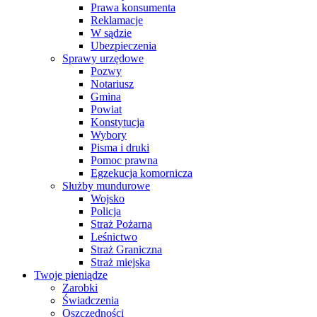
Prawa konsumenta
Reklamacje
W sądzie
Ubezpieczenia
Sprawy urzędowe
Pozwy
Notariusz
Gmina
Powiat
Konstytucja
Wybory
Pisma i druki
Pomoc prawna
Egzekucja komornicza
Służby mundurowe
Wojsko
Policja
Straż Pożarna
Leśnictwo
Straż Graniczna
Straż miejska
Twoje pieniądze
Zarobki
Świadczenia
Oszczędności