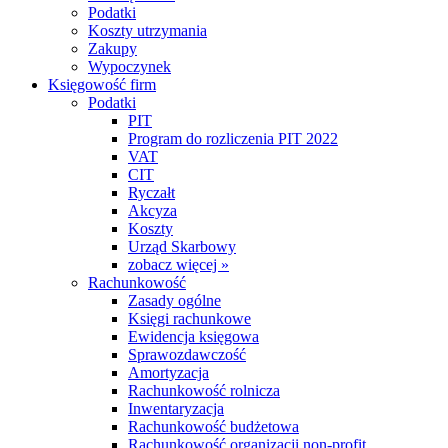
Podatki
Koszty utrzymania
Zakupy
Wypoczynek
Księgowość firm
Podatki
PIT
Program do rozliczenia PIT 2022
VAT
CIT
Ryczałt
Akcyza
Koszty
Urząd Skarbowy
zobacz więcej »
Rachunkowość
Zasady ogólne
Księgi rachunkowe
Ewidencja księgowa
Sprawozdawczość
Amortyzacja
Rachunkowość rolnicza
Inwentaryzacja
Rachunkowość budżetowa
Rachunkowość organizacji non-profit