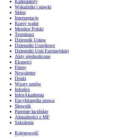
Kalkulatory
Wskaźniki i stawki
Sklep
Interpretacje
Kursy walut
Monitor Polski
Terminarz
Dziennik Ustaw
Dzienniki Urzędowe
Dzienniki Unii Europejskiej
Akty ujednolicone
Eksperci
Firmy
Newsletter
Druki
Wzory umów
Inforlex
InforAkademia
Encyklopedia prawa
Słownik
Paremie łacińskie
Aktualności z MF
Szkolenia
Księgowość