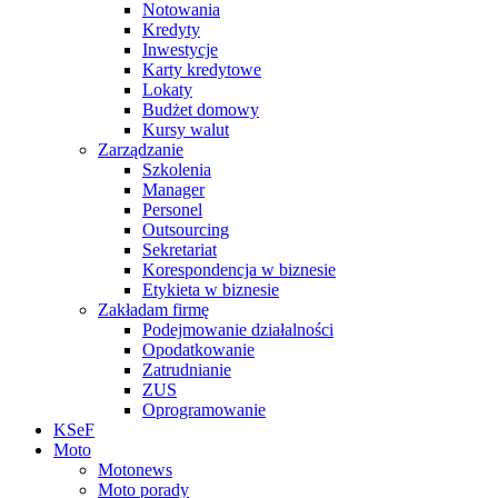
Notowania
Kredyty
Inwestycje
Karty kredytowe
Lokaty
Budżet domowy
Kursy walut
Zarządzanie
Szkolenia
Manager
Personel
Outsourcing
Sekretariat
Korespondencja w biznesie
Etykieta w biznesie
Zakładam firmę
Podejmowanie działalności
Opodatkowanie
Zatrudnianie
ZUS
Oprogramowanie
KSeF
Moto
Motonews
Moto porady