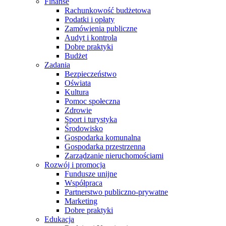
Finanse
Rachunkowość budżetowa
Podatki i opłaty
Zamówienia publiczne
Audyt i kontrola
Dobre praktyki
Budżet
Zadania
Bezpieczeństwo
Oświata
Kultura
Pomoc społeczna
Zdrowie
Sport i turystyka
Środowisko
Gospodarka komunalna
Gospodarka przestrzenna
Zarządzanie nieruchomościami
Rozwój i promocja
Fundusze unijne
Współpraca
Partnerstwo publiczno-prywatne
Marketing
Dobre praktyki
Edukacja