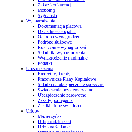
Zakaz konkurencji
Mobbing
Sygnalista
Wynagrodzenia
Dokumentacja płacowa
Działalność socjalna
Ochrona wynagrodzenia
Podróże służbowe
Rozliczanie wynagrodzeń
Składniki wynagrodzenia
Wynagrodzenie minimalne
Podatki
Ubezpieczenia
Emerytury i renty
Pracownicze Plany Kapitałowe
Składki na ubezpieczenie społeczne
Świadczenie przedemerytalne
Ubezpieczenie zdrowotne
Zasady podlegania
Zasiłki i inne świadczenia
Urlopy
Macierzyński
Urlop rodzicielski
Urlop na żądanie