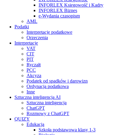
INFORLEX Księgowość i Kadry
INFORLEX Biznes
e-Wydania czasopism
AML
Podatki
Interpretacje podatkowe
Orzeczenia
Interpretacje
VAT
CIT
PIT
Ryczałt
PCC
Akcyza
Podatek od spadków i darowizn
Ordynacja podatkowa
Inne
Sztuczna inteligencja AI
Sztuczna inteligencja
ChatGPT
Rozmowy z ChatGPT
QUIZY
Edukacja
Szkoła podstawowa klasy 1-3