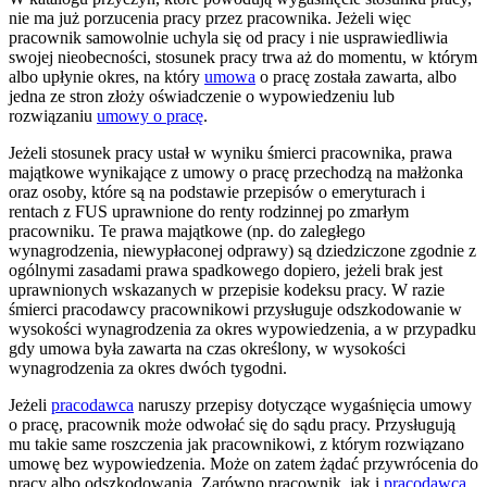
pracownik samowolnie uchyla się od pracy i nie usprawiedliwia
swojej nieobecności, stosunek pracy trwa aż do momentu, w którym
albo upłynie okres, na który
umowa
o pracę została zawarta, albo
jedna ze stron złoży oświadczenie o wypowiedzeniu lub
rozwiązaniu
umowy o pracę
.
Jeżeli stosunek pracy ustał w wyniku śmierci pracownika, prawa
majątkowe wynikające z umowy o pracę przechodzą na małżonka
oraz osoby, które są na podstawie przepisów o emeryturach i
rentach z FUS uprawnione do renty rodzinnej po zmarłym
pracowniku. Te prawa majątkowe (np. do zaległego
wynagrodzenia, niewypłaconej odprawy) są dziedziczone zgodnie z
ogólnymi zasadami prawa spadkowego dopiero, jeżeli brak jest
uprawnionych wskazanych w przepisie kodeksu pracy. W razie
śmierci pracodawcy pracownikowi przysługuje odszkodowanie w
wysokości wynagrodzenia za okres wypowiedzenia, a w przypadku
gdy umowa była zawarta na czas określony, w wysokości
wynagrodzenia za okres dwóch tygodni.
Jeżeli
pracodawca
naruszy przepisy dotyczące wygaśnięcia umowy
o pracę, pracownik może odwołać się do sądu pracy. Przysługują
mu takie same roszczenia jak pracownikowi, z którym rozwiązano
umowę bez wypowiedzenia. Może on zatem żądać przywrócenia do
pracy albo odszkodowania. Zarówno pracownik, jak i
pracodawca
mogą domagać się ustalenia przed sądem pracy, że stosunek pracy
wygasł, jak również że trwa on nadal. Zgłaszając takie żądanie do