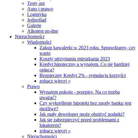
Testy aut
Auto i prawo
Logistyka
Jednoślad
Galerie
Alkotest on-line
Nieruchomości
Wiadomości
Zakup kawalerki w 2023 roku. Sprawdzamy, czy
warto
Koszty utrzymania mieszkania 2023
Kredyt hipoteczny a wynajem. Co się bardziej
opłaca?
Bezpieczny Kredyt 2% - symulacja korzyści
zobacz więcej »
Prawo
Wynajem pokoju - przepisy. Na co trzeba
uważać?
Czy wykreślenie hipoteki bez zgody banku jest
możliwe?
Jak mały deweloper może obniżyć podatki?
Jak się zabezpieczyć przed problemami z
lokatorem?
zobacz więcej »
Nieruchomości