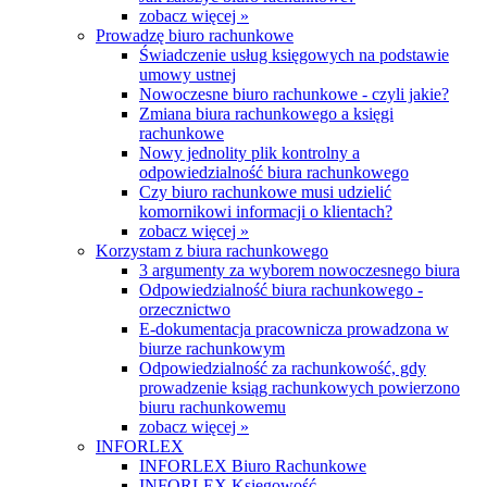
zobacz więcej »
Prowadzę biuro rachunkowe
Świadczenie usług księgowych na podstawie
umowy ustnej
Nowoczesne biuro rachunkowe - czyli jakie?
Zmiana biura rachunkowego a księgi
rachunkowe
Nowy jednolity plik kontrolny a
odpowiedzialność biura rachunkowego
Czy biuro rachunkowe musi udzielić
komornikowi informacji o klientach?
zobacz więcej »
Korzystam z biura rachunkowego
3 argumenty za wyborem nowoczesnego biura
Odpowiedzialność biura rachunkowego -
orzecznictwo
E-dokumentacja pracownicza prowadzona w
biurze rachunkowym
Odpowiedzialność za rachunkowość, gdy
prowadzenie ksiąg rachunkowych powierzono
biuru rachunkowemu
zobacz więcej »
INFORLEX
INFORLEX Biuro Rachunkowe
INFORLEX Księgowość