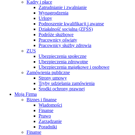
Kadry i płace
Zatrudnianie i zwalnianie
Wynagrodzenia
Urlopy
Podnoszenie kwalifikacji i awanse
Działalność socjalna (ZFŚS)
Podróże służbowe
Pracownicy oświaty
Pracownicy służby zdrowia
ZUS
Ubezpieczenia społeczne
Ubezpieczenia zdrowotne
Ubezpieczenia majątkowe i osobowe
Zamówienia publiczne
Strony umowy
Tryby udzielania zamówienia
Środki ochrony prawnej
Moja Firma
Biznes i finanse
Wiadomości
Finanse
Prawo
Zarządzanie
Poradniki
Finanse