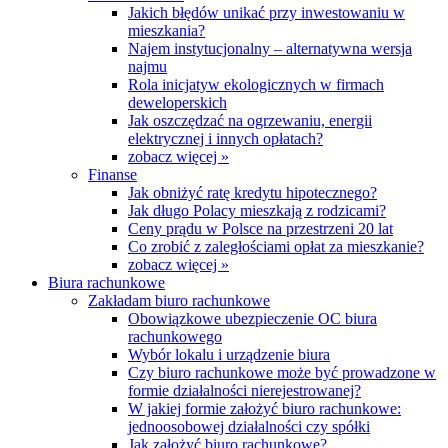
Jakich błędów unikać przy inwestowaniu w
mieszkania?
Najem instytucjonalny – alternatywna wersja
najmu
Rola inicjatyw ekologicznych w firmach
deweloperskich
Jak oszczędzać na ogrzewaniu, energii
elektrycznej i innych opłatach?
zobacz więcej »
Finanse
Jak obniżyć ratę kredytu hipotecznego?
Jak długo Polacy mieszkają z rodzicami?
Ceny prądu w Polsce na przestrzeni 20 lat
Co zrobić z zaległościami opłat za mieszkanie?
zobacz więcej »
Biura rachunkowe
Zakładam biuro rachunkowe
Obowiązkowe ubezpieczenie OC biura
rachunkowego
Wybór lokalu i urządzenie biura
Czy biuro rachunkowe może być prowadzone w
formie działalności nierejestrowanej?
W jakiej formie założyć biuro rachunkowe:
jednoosobowej działalności czy spółki
Jak założyć biuro rachunkowe?