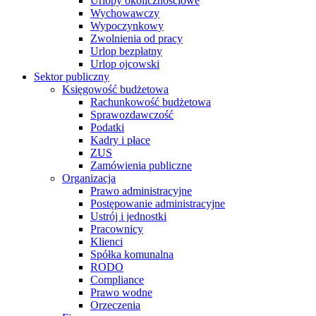
Urlopy okolicznościowe
Wychowawczy
Wypoczynkowy
Zwolnienia od pracy
Urlop bezpłatny
Urlop ojcowski
Sektor publiczny
Księgowość budżetowa
Rachunkowość budżetowa
Sprawozdawczość
Podatki
Kadry i płace
ZUS
Zamówienia publiczne
Organizacja
Prawo administracyjne
Postępowanie administracyjne
Ustrój i jednostki
Pracownicy
Klienci
Spółka komunalna
RODO
Compliance
Prawo wodne
Orzeczenia