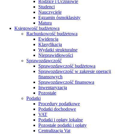
Rodzice i Uczniowie
Studenci
Nauczyciele
Egzamin ósmoklasisty
Matura
Księgowość budżetowa
Rachunkowość budżetowa
Ewidencja
Klasyfikacja
Wydatki strukturalne
Nieprawidłowości
Sprawozdawczość
Sprawozdawczość budżetowa
Sprawozdawczość w zakresie operacji
finansowych
Sprawozdawczość finansowa
Inwentaryzacja
Pozostałe
Podatki
Procedury podatkowe
Podatki dochodowe
VAT
Podatki i opłaty lokalne
Pozostałe podatki i opłaty
Centralizacja Vat