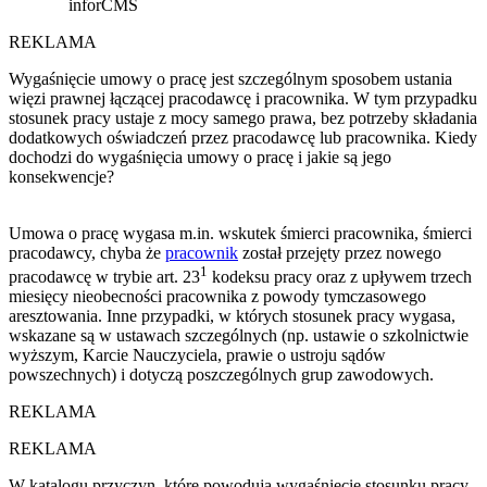
inforCMS
REKLAMA
Wygaśnięcie umowy o pracę jest szczególnym sposobem ustania
więzi prawnej łączącej pracodawcę i pracownika. W tym przypadku
stosunek pracy ustaje z mocy samego prawa, bez potrzeby składania
dodatkowych oświadczeń przez pracodawcę lub pracownika. Kiedy
dochodzi do wygaśnięcia umowy o pracę i jakie są jego
konsekwencje?
Umowa o pracę wygasa m.in. wskutek śmierci pracownika, śmierci
pracodawcy, chyba że
pracownik
został przejęty przez nowego
1
pracodawcę w trybie art. 23
kodeksu pracy oraz z upływem trzech
miesięcy nieobecności pracownika z powody tymczasowego
aresztowania. Inne przypadki, w których stosunek pracy wygasa,
wskazane są w ustawach szczególnych (np. ustawie o szkolnictwie
wyższym, Karcie Nauczyciela, prawie o ustroju sądów
powszechnych) i dotyczą poszczególnych grup zawodowych.
REKLAMA
W katalogu przyczyn, które powodują wygaśnięcie stosunku pracy,
nie ma już porzucenia pracy przez pracownika. Jeżeli więc