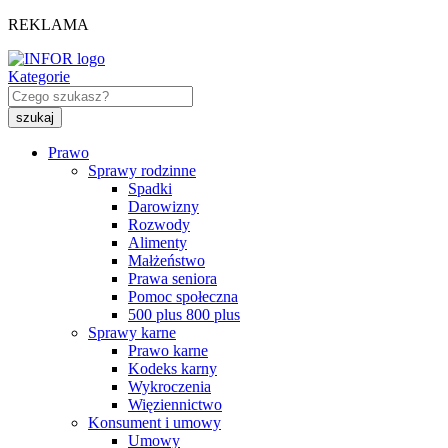
REKLAMA
Kategorie
Prawo
Sprawy rodzinne
Spadki
Darowizny
Rozwody
Alimenty
Małżeństwo
Prawa seniora
Pomoc społeczna
500 plus 800 plus
Sprawy karne
Prawo karne
Kodeks karny
Wykroczenia
Więziennictwo
Konsument i umowy
Umowy