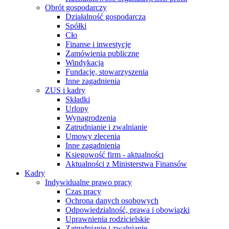
Obrót gospodarczy
Działalność gospodarcza
Spółki
Cło
Finanse i inwestycje
Zamówienia publiczne
Windykacja
Fundacje, stowarzyszenia
Inne zagadnienia
ZUS i kadry
Składki
Urlopy
Wynagrodzenia
Zatrudnianie i zwalnianie
Umowy zlecenia
Inne zagadnienia
Księgowość firm - aktualności
Aktualności z Ministerstwa Finansów
Kadry
Indywidualne prawo pracy
Czas pracy
Ochrona danych osobowych
Odpowiedzialność, prawa i obowiązki
Uprawnienia rodzicielskie
Zatrudnianie i zwalnianie