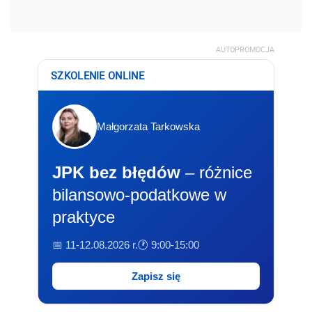
AUTOPROMOCJA
SZKOLENIE ONLINE
Małgorzata Tarkowska
JPK bez błędów
– różnice
bilansowo-podatkowe w
praktyce
📅 11-12.08.2026 r.
🕐 9:00-15:00
Zapisz się