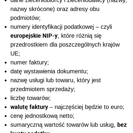
dane zleceniobiorcy i zleceniodawcy (nazwy,
nazwy skrócone) oraz adresy obu
podmiotów;
numery identyfikacji podatkowej
– czyli
europejskie NIP-y
, które różnią się
przedrostkiem dla poszczególnych krajów
UE;
numer faktury;
datę wystawienia dokumentu;
nazwę usługi lub towaru, który jest
przedmiotem sprzedaży;
liczbę towarów;
walutę faktury
– najczęściej będzie to euro;
cenę jednostkową netto;
bez
sumaryczną wartość towarów lub usług,