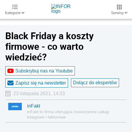
Kategorie
Serwisy
Black Friday a koszty
firmowe - co warto
wiedzieć?
Subskrybuj nas na Youtube
Dołącz do ekspertów
Zapisz się na newsletter
23 listopada 2021, 14:33
inFakt
inFakt to firma oferująca nowoczesne usługi
księgowe i fakturowe