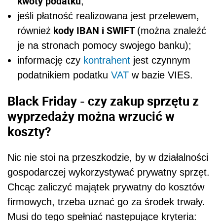
kwoty podatku
;
jeśli płatność realizowana jest przelewem,
kody IBAN i SWIFT
również
(można znaleźć
je na stronach pomocy swojego banku);
informację czy
kontrahent
jest
czynnym
podatnikiem podatku
VAT
w bazie VIES
.
Black Friday - czy zakup sprzętu z
wyprzedaży można wrzucić w
koszty?
Nic nie stoi na przeszkodzie, by w
działalności
gospodarczej
wykorzystywać prywatny sprzęt.
Chcąc zaliczyć majątek prywatny do kosztów
firmowych, trzeba
uznać go za środek trwały
.
Musi do tego spełniać następujące kryteria: