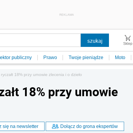
REKLAMA
Sklep
ektor publiczny
Prawo
Twoje pieniądze
Moto
ryczałt 18% przy umowie zlecenia i o dzieło
załt 18% przy umowie
 się na newsletter
Dołącz do grona ekspertów