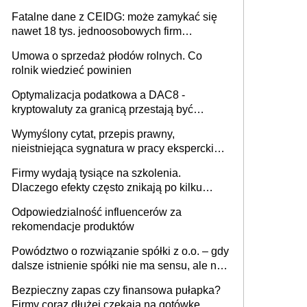
Fatalne dane z CEIDG: może zamykać się
nawet 18 tys. jednoosobowych firm
miesięcznie
Umowa o sprzedaż płodów rolnych. Co
rolnik wiedzieć powinien
Optymalizacja podatkowa a DAC8 -
kryptowaluty za granicą przestają być
niewidoczne. I co dalej?
Wymyślony cytat, przepis prawny,
nieistniejąca sygnatura w pracy eksperckiej -
sam zakup ChatGPT to nie wdrożenie AI w
Firmy wydają tysiące na szkolenia.
firmie
Dlaczego efekty często znikają po kilku
tygodniach?
Odpowiedzialność influencerów za
rekomendacje produktów
Powództwo o rozwiązanie spółki z o.o. – gdy
dalsze istnienie spółki nie ma sensu, ale nie
wszyscy wspólnicy są tego zdania
Bezpieczny zapas czy finansowa pułapka?
Firmy coraz dłużej czekają na gotówkę