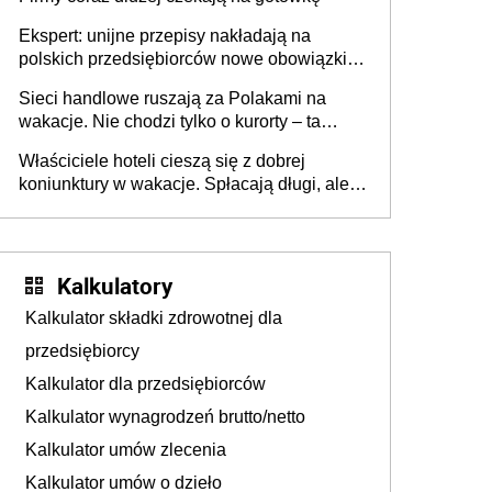
Ekspert: unijne przepisy nakładają na
polskich przedsiębiorców nowe obowiązki w
zakresie opakowań
Sieci handlowe ruszają za Polakami na
wakacje. Nie chodzi tylko o kurorty – ta
walka o portfele klientów dzieje się także
Właściciele hoteli cieszą się z dobrej
tam, gdzie wielu spędzi urlop po cichu
koniunktury w wakacje. Spłacają długi, ale
już martwią się, co będzie jesienią
Kalkulatory
Kalkulator składki zdrowotnej dla
przedsiębiorcy
Kalkulator dla przedsiębiorców
Kalkulator wynagrodzeń brutto/netto
Kalkulator umów zlecenia
Kalkulator umów o dzieło