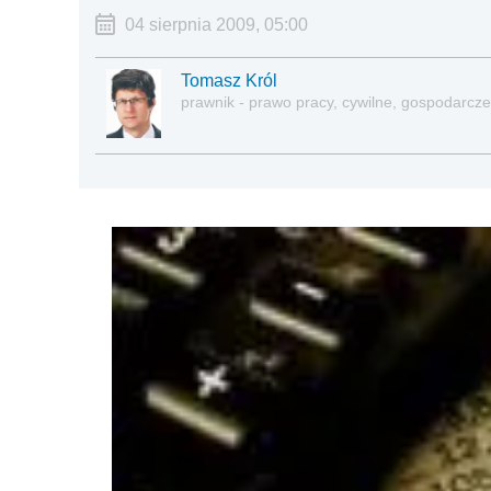
04 sierpnia 2009, 05:00
Tomasz Król
prawnik - prawo pracy, cywilne, gospodarcze