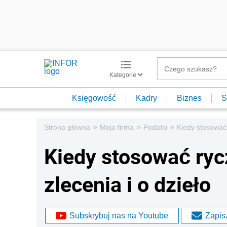
Kategorie
Księgowość
Kadry
Biznes
S
»
»
»
Strona główna
Moja firma
Podatki
Kiedy stosować 
Kiedy stosować ryc
zlecenia i o dzieło
Subskrybuj nas na Youtube
Zapisz