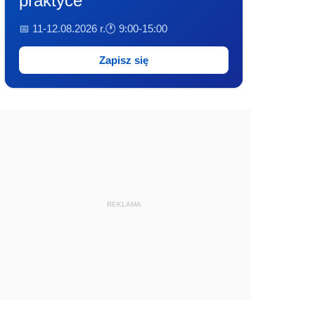
praktyce
📅 11-12.08.2026 r.
🕐 9:00-15:00
Zapisz się
REKLAMA