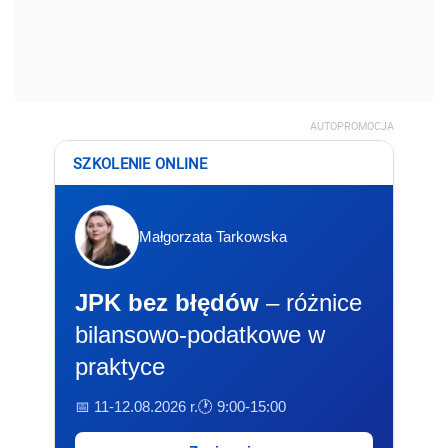
AUTOPROMOCJA
SZKOLENIE ONLINE
Małgorzata Tarkowska
JPK bez błędów
– różnice
bilansowo-podatkowe w
praktyce
📅 11-12.08.2026 r.
🕐 9:00-15:00