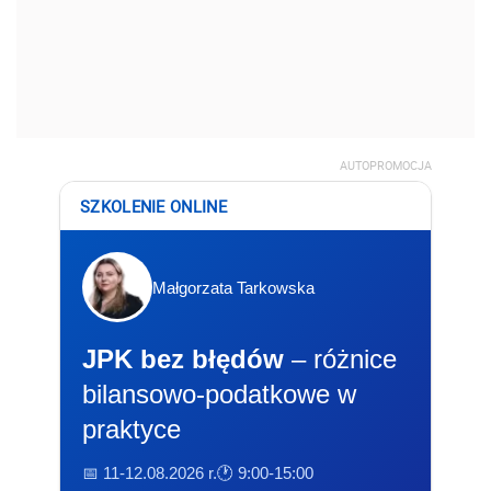
AUTOPROMOCJA
SZKOLENIE ONLINE
Małgorzata Tarkowska
JPK bez błędów
– różnice
bilansowo-podatkowe w
praktyce
📅 11-12.08.2026 r.
🕐 9:00-15:00