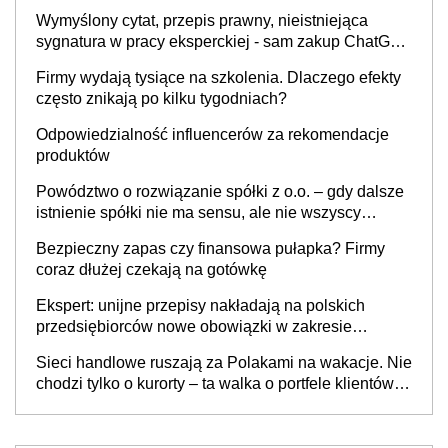
Wymyślony cytat, przepis prawny, nieistniejąca
sygnatura w pracy eksperckiej - sam zakup ChatGPT
to nie wdrożenie AI w firmie
Firmy wydają tysiące na szkolenia. Dlaczego efekty
często znikają po kilku tygodniach?
Odpowiedzialność influencerów za rekomendacje
produktów
Powództwo o rozwiązanie spółki z o.o. – gdy dalsze
istnienie spółki nie ma sensu, ale nie wszyscy
wspólnicy są tego zdania
Bezpieczny zapas czy finansowa pułapka? Firmy
coraz dłużej czekają na gotówkę
Ekspert: unijne przepisy nakładają na polskich
przedsiębiorców nowe obowiązki w zakresie
opakowań
Sieci handlowe ruszają za Polakami na wakacje. Nie
chodzi tylko o kurorty – ta walka o portfele klientów
dzieje się także tam, gdzie wielu spędzi urlop po
cichu