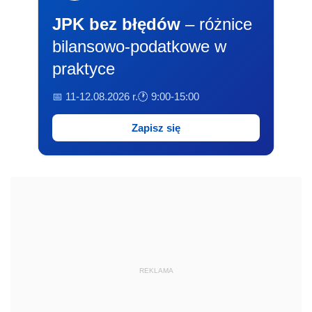
JPK bez błędów
– różnice
bilansowo-podatkowe w
praktyce
📅 11-12.08.2026 r.
🕐 9:00-15:00
Zapisz się
REKLAMA