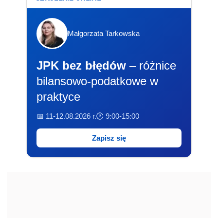
Małgorzata Tarkowska
JPK bez błędów
– różnice
bilansowo-podatkowe w
praktyce
📅 11-12.08.2026 r.
🕐 9:00-15:00
Zapisz się