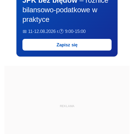
JPK bez błędów
– różnice
bilansowo-podatkowe w
praktyce
📅 11-12.08.2026 r.
🕐 9:00-15:00
Zapisz się
REKLAMA