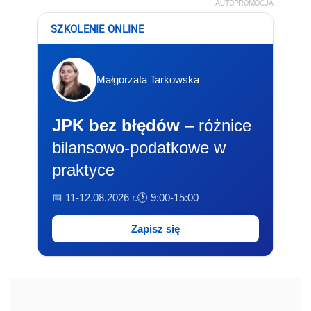
AUTOPROMOCJA
SZKOLENIE ONLINE
Małgorzata Tarkowska
JPK bez błędów
– różnice
bilansowo-podatkowe w
praktyce
📅 11-12.08.2026 r.
🕐 9:00-15:00
Zapisz się