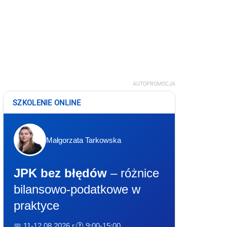
AUTOPROMOCJA
SZKOLENIE ONLINE
Małgorzata Tarkowska
JPK bez błędów
– różnice
bilansowo-podatkowe w
praktyce
📅 11-12.08.2026 r.
🕐 9:00-15:00