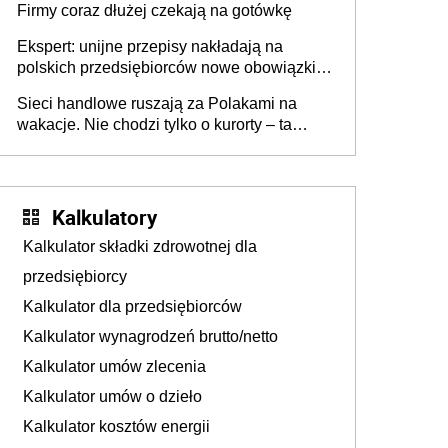
Firmy coraz dłużej czekają na gotówkę
Ekspert: unijne przepisy nakładają na
polskich przedsiębiorców nowe obowiązki w
zakresie opakowań
Sieci handlowe ruszają za Polakami na
wakacje. Nie chodzi tylko o kurorty – ta
walka o portfele klientów dzieje się także
tam, gdzie wielu spędzi urlop po cichu
Kalkulatory
Kalkulator składki zdrowotnej dla
przedsiębiorcy
Kalkulator dla przedsiębiorców
Kalkulator wynagrodzeń brutto/netto
Kalkulator umów zlecenia
Kalkulator umów o dzieło
Kalkulator kosztów energii