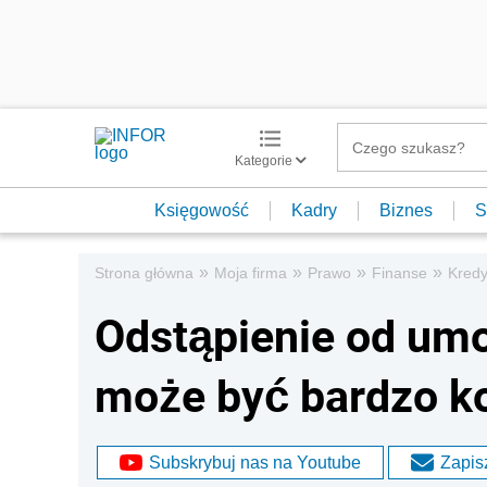
Kategorie
Księgowość
Kadry
Biznes
S
»
»
»
»
Strona główna
Moja firma
Prawo
Finanse
Kredy
Odstąpienie od um
może być bardzo k
Subskrybuj nas na Youtube
Zapisz