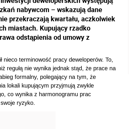
 inwestycji deweloperskich występują
szkań nabywcom – wskazują dane
ie przekraczają kwartału, aczkolwiek
ych miastach. Kupujący rzadko
prawa odstąpienia od umowy z
ł nieco terminowość pracy deweloperów. To,
niż regułą nie wynika jednak stąd, że prace na
abieg formalny, polegający na tym, że
ia lokali kupującym przyjmują zwykle
ego, co wynika z harmonogramu prac
swoje ryzyko.