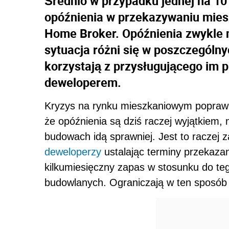
Średnio w przypadku jednej na 10
opóźnienia w przekazywaniu mie
Home Broker. Opóźnienia zwykle n
sytuacja różni się w poszczególn
korzystają z przysługującego im 
deweloperem.
Kryzys na rynku mieszkaniowym poprawi
że opóźnienia są dziś raczej wyjątkiem, 
budowach idą sprawniej. Jest to raczej z
deweloperzy
ustalając terminy przekazan
kilkumiesięczny zapas w stosunku do t
budowlanych. Ograniczają w ten sposób 