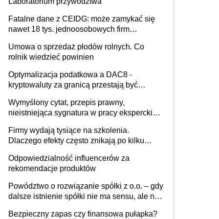
Laboratorium przywództwa
Fatalne dane z CEIDG: może zamykać się
nawet 18 tys. jednoosobowych firm
miesięcznie
Umowa o sprzedaż płodów rolnych. Co
rolnik wiedzieć powinien
Optymalizacja podatkowa a DAC8 -
kryptowaluty za granicą przestają być
niewidoczne. I co dalej?
Wymyślony cytat, przepis prawny,
nieistniejąca sygnatura w pracy eksperckiej -
sam zakup ChatGPT to nie wdrożenie AI w
Firmy wydają tysiące na szkolenia.
firmie
Dlaczego efekty często znikają po kilku
tygodniach?
Odpowiedzialność influencerów za
rekomendacje produktów
Powództwo o rozwiązanie spółki z o.o. – gdy
dalsze istnienie spółki nie ma sensu, ale nie
wszyscy wspólnicy są tego zdania
Bezpieczny zapas czy finansowa pułapka?