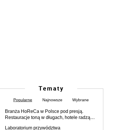
Tematy
Popularne
Najnowsze
Wybrane
Branża HoReCa w Polsce pod presją.
Restauracje toną w długach, hotele radzą
sobie lepiej [GOŚĆ INFOR.PL]
Laboratorium przywództwa