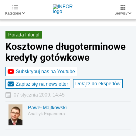
Kategorie
Serwisy
Porada Infor.pl
Kosztowne długoterminowe
kredyty gotówkowe
Subskrybuj nas na Youtube
Dołącz do ekspertów
Zapisz się na newsletter
07 stycznia 2009, 14:45
Paweł Majtkowski
Analityk Expandera