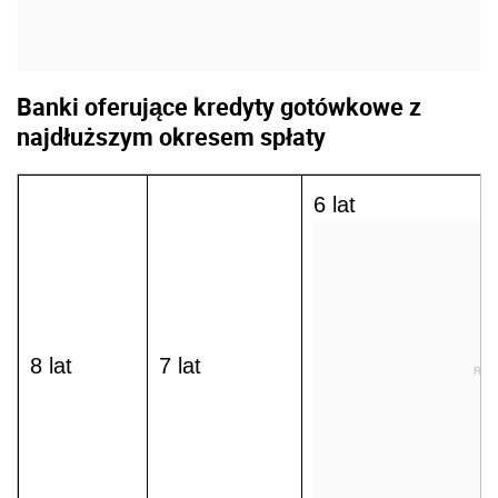
Banki oferujące kredyty gotówkowe z
najdłuższym okresem spłaty
6 lat
8 lat
7 lat
REK