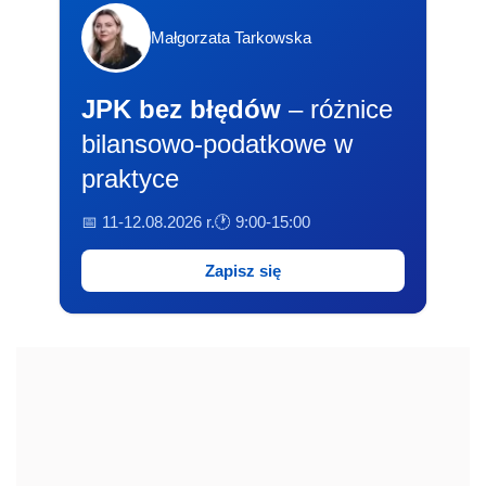
Małgorzata Tarkowska
JPK bez błędów
– różnice
bilansowo-podatkowe w
praktyce
📅 11-12.08.2026 r.
🕐 9:00-15:00
Zapisz się