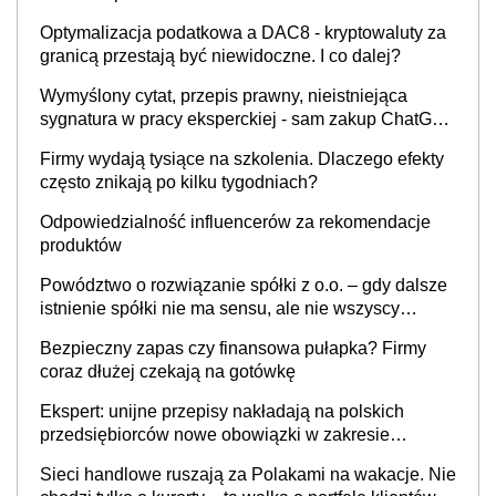
Optymalizacja podatkowa a DAC8 - kryptowaluty za
granicą przestają być niewidoczne. I co dalej?
Wymyślony cytat, przepis prawny, nieistniejąca
sygnatura w pracy eksperckiej - sam zakup ChatGPT
to nie wdrożenie AI w firmie
Firmy wydają tysiące na szkolenia. Dlaczego efekty
często znikają po kilku tygodniach?
Odpowiedzialność influencerów za rekomendacje
produktów
Powództwo o rozwiązanie spółki z o.o. – gdy dalsze
istnienie spółki nie ma sensu, ale nie wszyscy
wspólnicy są tego zdania
Bezpieczny zapas czy finansowa pułapka? Firmy
coraz dłużej czekają na gotówkę
Ekspert: unijne przepisy nakładają na polskich
przedsiębiorców nowe obowiązki w zakresie
opakowań
Sieci handlowe ruszają za Polakami na wakacje. Nie