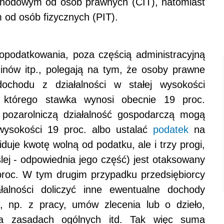
hodowym od osób prawnych (CIT), natomiast
od osób fizycznych (PIT).
podatkowania, poza częścią administracyjną
minów itp., polegają na tym, że osoby prawne
ochodu z działalności w stałej wysokości
, którego stawka wynosi obecnie 19 proc.
pozarolniczą działalność gospodarczą mogą
 wysokości 19 proc. albo ustalać
podatek
na
iduje kwotę wolną od podatku, ale i trzy progi,
lej - odpowiednia jego część) jest otaksowany
 proc. W tym drugim przypadku przedsiębiorcy
alności doliczyć inne ewentualne dochody
 np. z pracy, umów zlecenia lub o dzieło,
a zasadach ogólnych itd. Tak więc suma