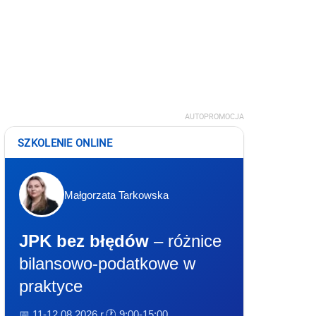
AUTOPROMOCJA
SZKOLENIE ONLINE
Małgorzata Tarkowska
JPK bez błędów
– różnice
bilansowo-podatkowe w
praktyce
📅 11-12.08.2026 r.
🕐 9:00-15:00