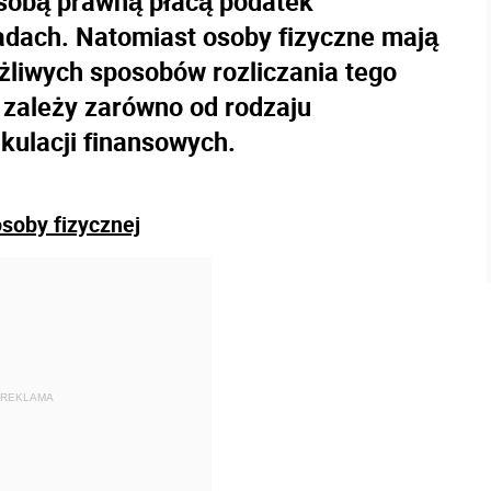
sobą prawną płacą podatek
dach. Natomiast osoby fizyczne mają
żliwych sposobów rozliczania tego
 zależy zarówno od rodzaju
lkulacji finansowych.
soby fizycznej
REKLAMA