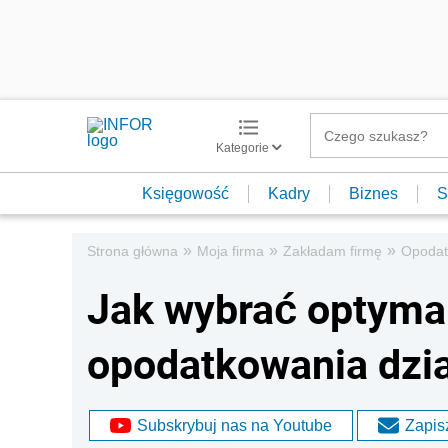
Kategorie
Księgowość
Kadry
Biznes
S
»
»
»
Strona główna
Moja firma
Zakładam firmę
Opodat
Jak wybrać optyma
opodatkowania dzia
Subskrybuj nas na Youtube
Zapisz