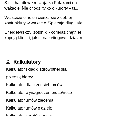
Sieci handlowe ruszają za Polakami na
wakacje. Nie chodzi tylko o kurorty – ta
walka o portfele klientów dzieje się także
Właściciele hoteli cieszą się z dobrej
tam, gdzie wielu spędzi urlop po cichu
koniunktury w wakacje. Spłacają długi, ale
już martwią się, co będzie jesienią
Energetyki czy izotoniki - co teraz chętniej
kupują klienci, jakie marketingowe działania
podejmują sklepy
Kalkulatory
Kalkulator składki zdrowotnej dla
przedsiębiorcy
Kalkulator dla przedsiębiorców
Kalkulator wynagrodzeń brutto/netto
Kalkulator umów zlecenia
Kalkulator umów o dzieło
Kalkulator kosztów energii