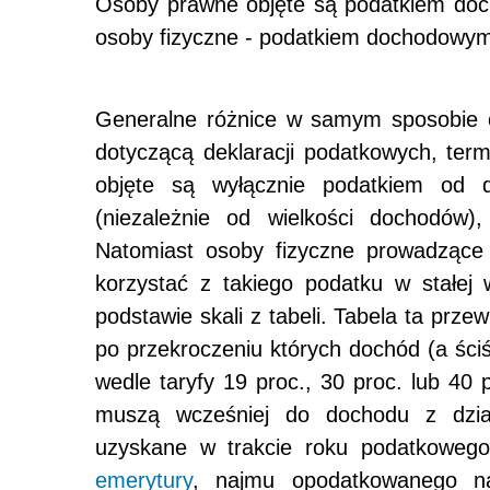
Osoby prawne objęte są podatkiem doc
osoby fizyczne - podatkiem dochodowym 
Generalne różnice w samym sposobie o
dotyczącą deklaracji podatkowych, ter
objęte są wyłącznie podatkiem od d
(niezależnie od wielkości dochodów)
Natomiast osoby fizyczne prowadzące 
korzystać z takiego podatku w stałej
podstawie skali z tabeli. Tabela ta przew
po przekroczeniu których dochód (a ściś
wedle taryfy 19 proc., 30 proc. lub 40
muszą wcześniej do dochodu z dział
uzyskane w trakcie roku podatkowego,
emerytury
, najmu opodatkowanego n