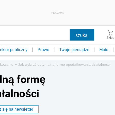
REKLAMA
Sklep
ektor publiczny
Prawo
Twoje pieniądze
Moto
»
kowanie
Jak wybrać optymalną formę opodatkowania działalności
lną formę
łalności
 się na newsletter