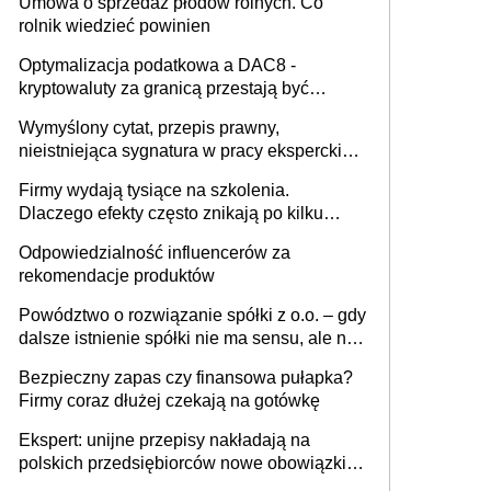
Umowa o sprzedaż płodów rolnych. Co
rolnik wiedzieć powinien
Optymalizacja podatkowa a DAC8 -
kryptowaluty za granicą przestają być
niewidoczne. I co dalej?
Wymyślony cytat, przepis prawny,
nieistniejąca sygnatura w pracy eksperckiej -
sam zakup ChatGPT to nie wdrożenie AI w
Firmy wydają tysiące na szkolenia.
firmie
Dlaczego efekty często znikają po kilku
tygodniach?
Odpowiedzialność influencerów za
rekomendacje produktów
Powództwo o rozwiązanie spółki z o.o. – gdy
dalsze istnienie spółki nie ma sensu, ale nie
wszyscy wspólnicy są tego zdania
Bezpieczny zapas czy finansowa pułapka?
Firmy coraz dłużej czekają na gotówkę
Ekspert: unijne przepisy nakładają na
polskich przedsiębiorców nowe obowiązki w
zakresie opakowań