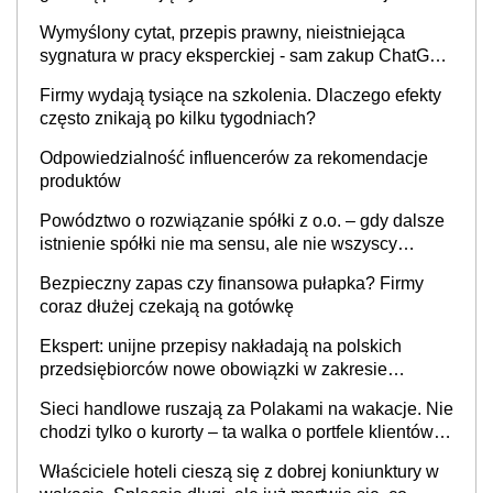
Wymyślony cytat, przepis prawny, nieistniejąca
sygnatura w pracy eksperckiej - sam zakup ChatGPT
to nie wdrożenie AI w firmie
Firmy wydają tysiące na szkolenia. Dlaczego efekty
często znikają po kilku tygodniach?
Odpowiedzialność influencerów za rekomendacje
produktów
Powództwo o rozwiązanie spółki z o.o. – gdy dalsze
istnienie spółki nie ma sensu, ale nie wszyscy
wspólnicy są tego zdania
Bezpieczny zapas czy finansowa pułapka? Firmy
coraz dłużej czekają na gotówkę
Ekspert: unijne przepisy nakładają na polskich
przedsiębiorców nowe obowiązki w zakresie
opakowań
Sieci handlowe ruszają za Polakami na wakacje. Nie
chodzi tylko o kurorty – ta walka o portfele klientów
dzieje się także tam, gdzie wielu spędzi urlop po
Właściciele hoteli cieszą się z dobrej koniunktury w
cichu