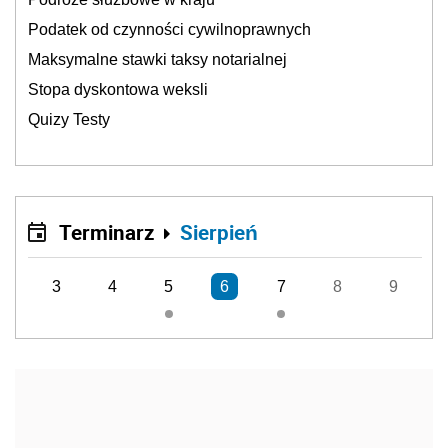
Podatek od czynności cywilnoprawnych
Maksymalne stawki taksy notarialnej
Stopa dyskontowa weksli
Quizy Testy
Terminarz
Sierpień
3
4
5
6
7
8
9