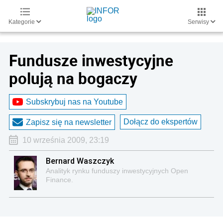
Kategorie
Serwisy
Fundusze inwestycyjne
polują na bogaczy
Subskrybuj nas na Youtube
Dołącz do ekspertów
Zapisz się na newsletter
10 września 2009, 23:19
Bernard Waszczyk
Analityk rynku funduszy inwestycyjnych Open
Finance.