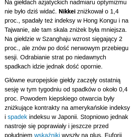
Na giełdach azjatyckich nadmiaru optymizmu
Nikkei
nie było dziś widać.
zniżkował o 1,4
proc., spadały też indeksy w Hong Kongu i na
Tajwanie, ale tam skala zniżek była mniejsza.
Na giełdzie w Szanghaju wzrost sięgający 2
proc., ale znów po dość nerwowym przebiegu
sesji. Odrabianie strat po niedawnych
spadkach idzie jednak dość opornie.
Główne europejskie giełdy zaczęły ostatnią
sesję w tym tygodniu od spadków o około 0,4
proc. Powodem kiepskiego otwarcia były
zniżkujące kontrakty na amerykańskie indeksy
i
spadek
indeksu w Japonii. Stopniowo jednak
nastroje się poprawiały i jeszcze przed
południem
wskaźniki
wyszły na plus. Euforii