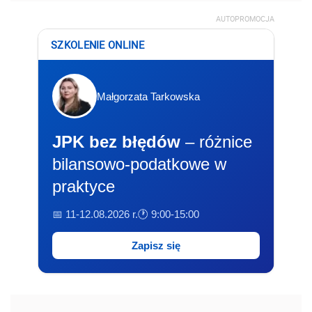
AUTOPROMOCJA
SZKOLENIE ONLINE
Małgorzata Tarkowska
JPK bez błędów
– różnice
bilansowo-podatkowe w
praktyce
📅 11-12.08.2026 r.
🕐 9:00-15:00
Zapisz się